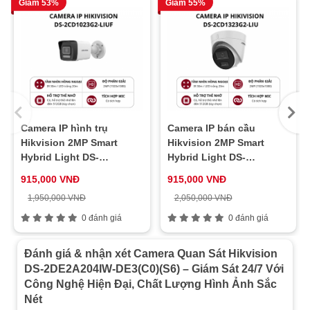
Giảm 53%
Giảm 55%
Ngang: 100.5° đến 32.6°, Dọc: 52.8° đến 18.3°, Ch
nhìn
120.2° đến 37.5°
(FOV)
Lấy nét
Tự động, bán tự động, thủ công
Khẩu độ
Max. F1.5
Tốc độ
Khoảng 2 giây
zoom
Camera IP hình trụ
Camera IP bán cầu
Loại ánh
Hikvision 2MP Smart
Hikvision 2MP Smart
sáng bổ
Hồng ngoại (IR)
Hybrid Light DS-
Hybrid Light DS-
trợ
2CD1023G2-LIUF
2CD1323G2-LIU
915,000 VNĐ
915,000 VNĐ
Khoảng
1,950,000 VNĐ
2,050,000 VNĐ
cách
Lên đến 20 m
hồng
0 đánh giá
0 đánh giá
ngoại
Ánh
Đánh giá & nhận xét Camera Quan Sát Hikvision
sáng
DS-2DE2A204IW-DE3(C0)(S6) – Giám Sát 24/7 Với
Có
thông
Công Nghệ Hiện Đại, Chất Lượng Hình Ảnh Sắc
minh
Nét