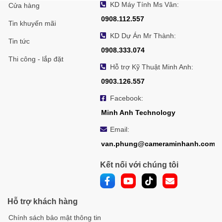
KD Máy Tính Ms Vân:
Cửa hàng
Số vị trí
0908.112.557
cài sẵn
300
Tin khuyến mãi
(Presets)
KD Dự Án Mr Thành:
Tin tức
Đóng
0908.333.074
Thi công - lắp đặt
băng cài
Có
Hỗ trợ Kỹ Thuật Minh Anh:
sẵn
0903.126.557
Hành
động
Facebook:
chờ
Cài sẵn
Minh Anh Technology
(Park
Email:
Action)
van.phung@cameraminhanh.com
Định vị
Có
3D
Kết nối với chúng tôi
Hiển thị
trạng
Có
thái PTZ
Hỗ trợ khách hàng
Nhiệm
Chính sách bảo mật thông tin
vụ theo
Cài sẵn, khởi động lại camera, điều chỉnh camera