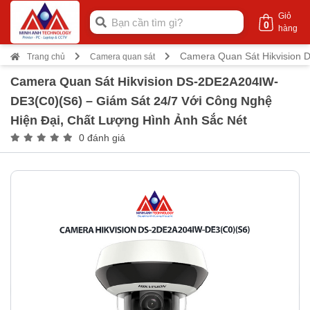
Giỏ
0
hàng
Camera Quan Sát Hikvision 
Trang chủ
Camera quan sát
Camera Quan Sát Hikvision DS-2DE2A204IW-
DE3(C0)(S6) – Giám Sát 24/7 Với Công Nghệ
Hiện Đại, Chất Lượng Hình Ảnh Sắc Nét
0 đánh giá