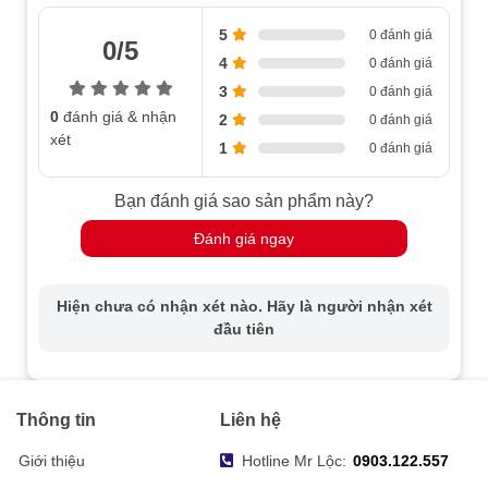
Bước
850 nm
5
0 đánh giá
sóng IR
0/5
4
0 đánh giá
Góc
3
0 đánh giá
xoay
0° đến 355°
0
đánh giá & nhận
2
ngang
0 đánh giá
xét
(Pan)
1
0 đánh giá
Góc
Bạn đánh giá sao sản phẩm này?
xoay
0° đến 90°
dọc
Đánh giá ngay
(Tilt)
Tốc độ
Có thể cấu hình từ 0.1° đến 100°/s; tốc độ mặc định
Hiện chưa có nhận xét nào. Hãy là người nhận xét
xoay
100°/s
đầu tiên
ngang
Tốc độ
Có thể cấu hình từ 0.1° đến 100°/s, tốc độ mặc định
xoay
100°/s
dọc
Thông tin
Liên hệ
Zoom tỉ
Giới thiệu
Hotline Mr Lộc:
0903.122.557
Có
lệ