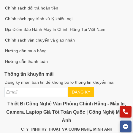
lịch
Chính sách đổi trả hoàn tiền
Nhớ khi
Có
Chính sách quy trình xử lý khiếu nại
mất điện
Địa Điểm Bảo Hành Máy In Chính Hãng Tại Việt Nam
Dòng
50 Hz: 25 fps (1920 × 1080, 1280 × 960, 1280 × 720
chính
60 Hz: 30 fps (1920 × 1080, 1280 × 960, 1280 × 72
Chính sách vận chuyển và giao nhận
Dòng
50 Hz: 25 fps (704 × 576, 640 × 480, 352 × 288); 60
Hướng dẫn mua hàng
phụ
Hz: 30 fps (704 × 480, 640 × 480, 352 × 240)
Hướng dẫn thanh toán
Dòng
50 Hz: 25 fps (704 × 576, 640 × 480, 352 × 288); 60
thứ ba
Hz: 30 fps (704 × 480, 640 × 480, 352 × 240)
Thông tin khuyến mãi
Chuẩn
Dòng chính: H.265+/H.265/H.264+/H.264, Dòng phụ
Đăng ký nhận bản tin để không bỏ lỡ thông tin khuyến mãi
nén
H.265/H.264/MJPEG, Dòng thứ ba:
ĐĂNG KÝ
video
H.265/H.264/MJPEG
Loại
Thiết Bị Công Nghệ Văn Phòng Chính Hãng - Máy In,
Baseline Profile/Main Profile/High Profile
H.264
Camera, Laptop Giá Tốt Toàn Quốc | Công Nghệ Minh
Loại
Anh
Main profile
H.265
CTY TNHH KỸ THUẬT VÀ CÔNG NGHỆ MINH ANH