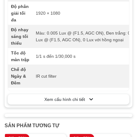
Độ phân
giải tối
1920 × 1080
đa
Độ nhạy
Màu: 0.005 Lux @ (F1.5, AGC ON), Đen trắng: 0.00
sáng tối
Lux @ (F1.5, AGC ON), 0 Lux với hồng ngoại
thiểu
Tốc độ
1/1 s đến 1/30,000 s
màn trập
Chế độ
Ngày &
IR cut filter
Đêm
Zoom
Zoom quang 4x, zoom số 16x
Xem cấu hình chi tiết
Tốc độ
màn trập
Có
chậm
SẢN PHẨM TƯƠNG TỰ
Tiêu cự
2.8 đến 12 mm
Góc