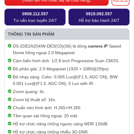
(Giao tận nơi hoặc lấy tại cửa hàng)
Thêm vào giỏ
0908.112.557
0919.092.557
Tư vấn trực tuyến 24/7
Hỗ trợ bảo hành 24/7
THÔNG TIN SẢN PHẨM
DS-2DE2A204IW-DE3(C0)(S6) là dòng
camera IP
Speed
Dome hồng ngoại 2.0 Megapixel.
Cảm biến hình ảnh: 1/2.8 inch Progressive Scan CMOS.
Độ phân giải: 2.0 Megapixel (1920 × 1080@25fps).
Độ nhạy sáng: Color: 0.005 Lux@(F1.5, AGC ON), B/W:
0.001 Lux@(F1.5, AGC ON), 0 Lux with IR.
Zoom quang: 4x.
Zoom kỹ thuật số: 16x.
Chuẩn nén hình ảnh: H.265+/H.265.
Tầm quan sát hồng ngoại: 20 mét.
Hỗ trợ chức năng chống ngược sáng WDR 120dB.
Hỗ trợ chức năng chống nhiễu 3D-DNR.