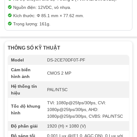
Nguồn điện: 12VDC, vỏ nhựa.
Kích thước: Φ 85.1 mm × 77.62 mm.
Trọng lượng: 161g.
THÔNG SỐ KỸ THUẬT
Model
DS-2CE70DF0T-PF
Cảm biến
CMOS 2 MP
hình ảnh
Hệ thống tín
PAL/NTSC
hiệu
TVI: 1080p@25fps/30fps, CVI:
Tốc độ khung
1080p@25fps/30fps, AHD:
hình
1080p@25fps/30fps, CVBS: PAL/NTSC
Độ phân giải
1920 (H) × 1080 (V)
Độ sáng tối
0.001 Lux @(F1.0, AGC ON), 0 Lux với