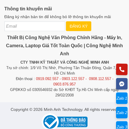
Thông tin khuyến mãi
Đăng ký nhận bản tin để không bỏ lỡ thông tin khuyến mãi
ĐĂNG KÝ
Thiết Bị Công Nghệ Văn Phòng Chính Hãng - Máy In,
Camera, Laptop Giá Tốt Toàn Quốc | Công Nghệ Minh
Anh
CTY TNHH KỸ THUẬT VÀ CÔNG NGHỆ MINH ANH
Trụ sở chính: 1/9 Võ Thị Nhờ, Phường Tân Thuận Đông, Quận 7, TP.
Hồ Chí Minh
Điện thoại :
0919.092.557 - 0903.122.557 - 0908.112.557 -
0903.876.957
GPĐKKD số 0305546932 do Sở KHĐT Tp.Hồ Chí Minh cấp ngày
29/02/2008
Zalo 1
​​​​​​Copyright © 2026 Minh Anh Technology. All rights reserved.
Zalo 2
Zalo 3