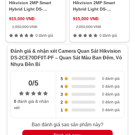
Hikvision 2MP Smart
Hikvision 2MP Smart
sáng
trắng)
Hybrid Light DS-
Hybrid Light DS-
Dải động rộng
2CD1023G2-LIUF
2CD1323G2-LIU
WDR kỹ thuật số (Digital WDR)
915,000 VNĐ
915,000 VNĐ
(WDR)
1,950,000 VNĐ
2,050,000 VNĐ
Điều chỉnh
Xoay ngang: 0° đến 360°, Xoay dọc: 0°
0 đánh giá
0 đánh giá
góc
đến 75°, Quay: 0° đến 360°
Ánh sáng trắng: Tự động/Tắt, Chế độ
Đánh giá & nhận xét Camera Quan Sát Hikvision
hình ảnh: STD/HIGH-SAT/HIGHLIGHT,
DS-2CE70DF0T-PF – Quan Sát Màu Ban Đêm, Vỏ
Chế độ ngày/đêm: Màu, Cân bằng
Nhựa Bền Bỉ
Cài đặt menu
trắng: Tự động/Thủ công, Chế độ phơi
sáng tự động: DWDR, BLC, HLC,
5
0 đánh giá
Global, Giảm nhiễu: 3D DNR/2D DNR,
0/5
Ngôn ngữ: Tiếng Anh
4
0 đánh giá
3
0 đánh giá
Độ sáng, Gương, Độ sắc nét, Chống
Chức năng
0
đánh giá & nhận
2
nhấp nháy, Ánh sáng thông minh
0 đánh giá
xét
1
0 đánh giá
Đầu ra video chuyển đổi
Giao diện
TVI/AHD/CVI/CVBS
Bạn đánh giá sao sản phẩm này?
Cung cấp
12 VDC ± 25%
Đánh giá ngay