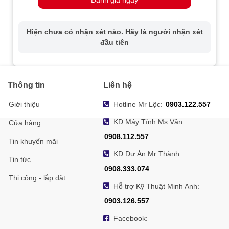
điện
Tiêu thụ
Tối đa 2.4W
Hiện chưa có nhận xét nào. Hãy là người nhận xét
-40°C đến 60°C (-40°F đến 140°F), Độ
Điều kiện
đầu tiên
ẩm: 90% hoặc thấp hơn (không ngưng
hoạt động
tụ)
Vật liệu
Nhựa
Thông tin
Liên hệ
Khoảng cách
ánh sáng
Lên đến 20 m
Giới thiệu
Hotline Mr Lộc:
0903.122.557
trắng
KD Máy Tính Ms Vân:
Cửa hàng
Giao tiếp
HIKVISION-C
0908.112.557
Tin khuyến mãi
Kích thước
Φ 85.02 mm × 81.25 mm
KD Dự Án Mr Thành:
Tin tức
Trọng lượng
161g
0908.333.074
Thi công - lắp đặt
Hỗ trợ Kỹ Thuật Minh Anh:
0903.126.557
Facebook: