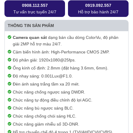
0908.112.557
0919.092.557
Tư vấn trực tuyến 24/7
Hỗ trợ bảo hành 24/7
THÔNG TIN SẢN PHẨM
Camera quan sát
dạng bán cầu dòng ColorVu, độ phân
giải 2MP hỗ trợ màu 24/7.
Cảm biến hình ảnh: High-Performance CMOS 2MP.
Độ phân giải: 1920x1080@25fps.
Ống kính cố định: 2.8mm (đặt hàng 3.6mm, 6mm).
Độ nhạy sáng: 0.001Lux@F1.0.
Đèn ánh sáng trắng tầm xa 20 mét.
Chức năng chống ngược sáng DWDR.
Chức năng tự động điều chỉnh độ lợi AGC.
Chức năng bù ngược sáng BLC.
Chức năng chống chói sáng HLC.
Chức năng giảm nhiễu số 3D-DNR.
Hỗ trợ chuyển chế độ 4 trong 1 (TVI/AHD/CVI/CVBS).