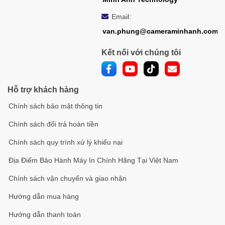
Lưu trữ trên
Khe cắm thẻ nhớ micro SD/SDHC/SDXC
bo mạch
tích hợp, hỗ trợ tối đa 256 GB
Email:
Nút reset
Có
van.phung@cameraminhanh.com
Phát hiện vượt ranh giới, phát hiện xâm
Kết nối với chúng tôi
Phân tích
nhập, phát hiện hành lý không giám sát,
hành vi
phát hiện loại bỏ đối tượng
Phát hiện
Hỗ trợ khách hàng
vượt ranh
Vượt qua một đường ảo được định sẵn
Chính sách bảo mật thông tin
giới
Phát hiện xâm
Xâm nhập và ở lại trong khu vực ảo
Chính sách đổi trả hoàn tiền
nhập
được định sẵn
Chính sách quy trình xử lý khiếu nại
Hành lý
Các đối tượng để lại trong khu vực định
Địa Điểm Bảo Hành Máy In Chính Hãng Tại Việt Nam
không giám
sẵn như hành lý, túi xách, vật liệu nguy
sát
hiểm
Chính sách vận chuyển và giao nhận
Các đối tượng bị loại bỏ khỏi khu vực
Loại bỏ đối
Hướng dẫn mua hàng
định sẵn, chẳng hạn như hiện vật trưng
tượng
bày
Hướng dẫn thanh toán