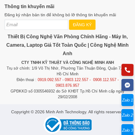
Phát hiện
Phát hiện thay đổi cảnh
Thông tin khuyến mãi
ngoại lệ
Đăng ký nhận bản tin để không bỏ lỡ thông tin khuyến mãi
Phát
hiện/Nhận
Phát hiện khuôn mặt
ĐĂNG KÝ
diện
Thiết Bị Công Nghệ Văn Phòng Chính Hãng - Máy In,
Điều kiện
-30 °C ~ 60 °C (-22 °F ~ 140 °F)
Camera, Laptop Giá Tốt Toàn Quốc | Công Nghệ Minh
hoạt động
Anh
Độ ẩm
95% hoặc ít hơn (không ngưng tụ)
CTY TNHH KỸ THUẬT VÀ CÔNG NGHỆ MINH ANH
Nguồn điện
12 VDC ± 25% PoE (802.3at, lớp 4)
Trụ sở chính: 1/9 Võ Thị Nhờ, Phường Tân Thuận Đông, Quận 7, TP.
Hồ Chí Minh
12 VDC, 0.6 A, tối đa 7.2W; PoE:
Điện thoại :
0919.092.557 - 0903.122.557 - 0908.112.557 -
Tiêu thụ điện
(802.3af, 36 V-57 V), 0.3 A đến 0.2 A, tối
0903.876.957
đa 8.7W
GPĐKKD số 0305546932 do Sở KHĐT Tp.Hồ Chí Minh cấp ngày
29/02/2008
Tầm xa hồng
Zalo 1
Lên đến 20m
ngoại (IR)
​​​​​​Copyright © 2026 Minh Anh Technology. All rights reserved.
Camera: Φ105 × 278 mm (Φ4.1″ ×
Zalo 2
Kích thước
10.9″), Với hộp: 386 × 156 × 155 mm
(15.20″ × 6.14″ × 6.10″)
Zalo 3