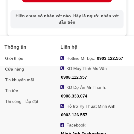
Chuyển đổi
Ngày/Đêm/Tự động/Lịch trình
ngày/đêm
Hiện chưa có nhận xét nào. Hãy là người nhận xét
đầu tiên
Hỗ trợ thẻ microSD/SDHC/SDXC (256
Lưu trữ mạng
GB), lưu trữ cục bộ và NAS (NFS,
SMB/CIFS), ANR
Phát hiện chuyển động, báo động giả
Thông tin
Liên hệ
Kích hoạt báo
mạo video, mạng ngắt kết nối, xung đột
Giới thiệu
Hotline Mr Lộc:
0903.122.557
động
địa chỉ IP, đăng nhập bất hợp pháp,
HDD đầy, lỗi HDD
KD Máy Tính Ms Vân:
Cửa hàng
TCP/IP, ICMP, HTTP, HTTPS, FTP,
0908.112.557
Tin khuyến mãi
DHCP, DNS, DDNS, RTP, RTSP, PPPoE,
Giao thức
KD Dự Án Mr Thành:
NTP, UPnP, SMTP, SNMP, IGMP, 802.1X,
Tin tức
QoS, IPv6, UDP, Bonjour, SSL/TLS
0908.333.074
Thi công - lắp đặt
Tương thích
ONVIF (PROFILE S, PROFILE G),
Hỗ trợ Kỹ Thuật Minh Anh:
hệ thống
ISAPI, SDK
0903.126.557
Giao diện
1 cổng Ethernet RJ45 10M/100M
Facebook:
truyền thông
Minh Anh Technology