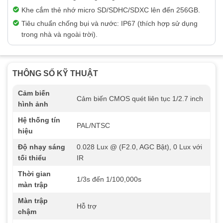
Khe cắm thẻ nhớ micro SD/SDHC/SDXC lên đến 256GB.
Tiêu chuẩn chống bụi và nước: IP67 (thích hợp sử dụng
trong nhà và ngoài trời).
THÔNG SỐ KỸ THUẬT
Cảm biến
Cảm biến CMOS quét liên tục 1/2.7 inch
hình ảnh
Hệ thống tín
PAL/NTSC
hiệu
Độ nhạy sáng
0.028 Lux @ (F2.0, AGC Bật), 0 Lux với
tối thiểu
IR
Thời gian
1/3s đến 1/100,000s
màn trập
Màn trập
Hỗ trợ
chậm