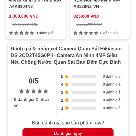
Độ phân giải
A4K8104N3
A8128N2-VN
hình ảnh tối
2688 × 1520
1,300,000 VNĐ
825,000 VNĐ
đa
3,575,000 VNĐ
2,275,000 VNĐ
50Hz: 25fps (640 × 480, 640 × 360, 320
0 đánh giá
0 đánh giá
Luồng phụ
× 240), 60Hz: 30fps (640 × 480, 640 ×
360, 320 × 240)
Đánh giá & nhận xét Camera Quan Sát Hikvision
50Hz: 25fps (2688 × 1520, 2304 × 1296,
DS-2CD2T45G0P-I - Camera An Ninh 4MP Siêu
Tốc độ khung
1920 × 1080, 1280 × 720), 60Hz: 24fps
Nét, Chống Nước, Quan Sát Ban Đêm Cực Đỉnh
hình
(2688 × 1520), 30fps (2304 × 1296,
1920 × 1080, 1280 × 720)
5
0 đánh giá
0/5
Tăng cường
BLC/3D DNR/ROI/HLC
4
0 đánh giá
hình ảnh
3
0 đánh giá
Điều chỉnh độ bão hòa, độ sáng, độ
0
đánh giá & nhận
2
0 đánh giá
Cài đặt hình
tương phản, độ sắc nét và cân bằng
xét
1
0 đánh giá
ảnh
trắng bằng phần mềm khách hoặc trình
duyệt web
Bạn đánh giá sao sản phẩm này?
Vùng quan
Hỗ trợ 1 vùng cố định cho luồng chính
tâm (ROI)
và luồng phụ riêng biệt
Đánh giá ngay