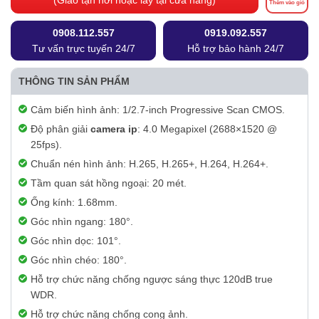
(Giao tận nơi hoặc lấy tại cửa hàng)
Thêm vào giỏ
0908.112.557
0919.092.557
Tư vấn trực tuyến 24/7
Hỗ trợ bảo hành 24/7
THÔNG TIN SẢN PHẨM
Cảm biến hình ảnh: 1/2.7-inch Progressive Scan CMOS.
Độ phân giải
camera ip
: 4.0 Megapixel (2688×1520 @
25fps).
Chuẩn nén hình ảnh: H.265, H.265+, H.264, H.264+.
Tầm quan sát hồng ngoại: 20 mét.
Ống kính: 1.68mm.
Góc nhìn ngang: 180°.
Góc nhìn dọc: 101°.
Góc nhìn chéo: 180°.
Hỗ trợ chức năng chống ngược sáng thực 120dB true
WDR.
Hỗ trợ chức năng chống cong ảnh.