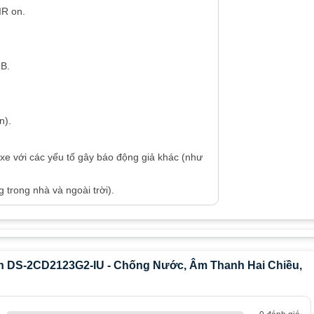
IR on.
GB.
n).
xe với các yếu tố gây báo động giả khác (như
 trong nhà và ngoài trời).
on DS-2CD2123G2-IU - Chống Nước, Âm Thanh Hai Chiều,