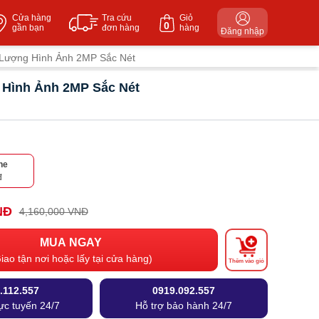
Cửa hàng
Tra cứu
Giỏ
0
gần bạn
đơn hàng
hàng
Đăng nhập
 Lượng Hình Ảnh 2MP Sắc Nét
 Hình Ảnh 2MP Sắc Nét
ne
đ
NĐ
4,160,000 VNĐ
MUA NGAY
iao tận nơi hoặc lấy tại cửa hàng)
Thêm vào giỏ
.112.557
0919.092.557
ực tuyến 24/7
Hỗ trợ bảo hành 24/7