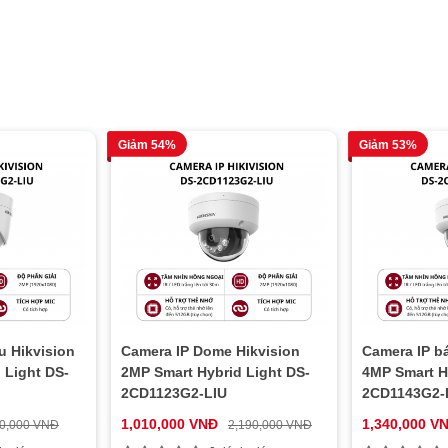
Giảm 54%
Giảm 53%
u Hikvision
Camera IP Dome Hikvision
Camera IP b
 Light DS-
2MP Smart Hybrid Light DS-
4MP Smart H
2CD1123G2-LIU
2CD1143G2-
1,010,000 VNĐ
1,340,000 V
50,000 VNĐ
2,190,000 VNĐ