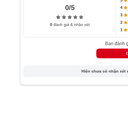
5
0/5
4
3
2
0
đánh giá & nhận xét
1
Bạn đánh g
Hiện chưa có nhận xét n