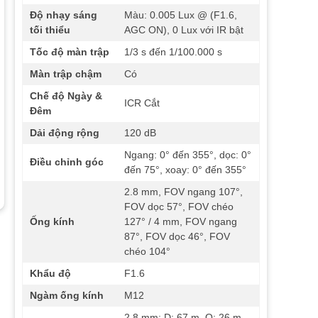
Độ nhạy sáng
Màu: 0.005 Lux @ (F1.6,
tối thiểu
AGC ON), 0 Lux với IR bật
Tốc độ màn trập
1/3 s đến 1/100.000 s
Màn trập chậm
Có
Chế độ Ngày &
ICR Cắt
Đêm
Dải động rộng
120 dB
Ngang: 0° đến 355°, dọc: 0°
Điều chỉnh góc
đến 75°, xoay: 0° đến 355°
2.8 mm, FOV ngang 107°,
FOV dọc 57°, FOV chéo
Ống kính
127° / 4 mm, FOV ngang
87°, FOV dọc 46°, FOV
chéo 104°
Khẩu độ
F1.6
Ngàm ống kính
M12
2.8 mm: D: 67 m, O: 26 m,