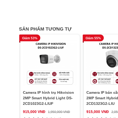
SẢN PHẨM TƯƠNG TỰ
Giảm 53%
Giảm 55%
Camera IP hình trụ Hikvision
Camera IP bán cầ
2MP Smart Hybrid Light DS-
2MP Smart Hybrid
2CD1023G2-LIUF
2CD1323G2-LIU
915,000 VNĐ
915,000 VNĐ
1,950,000 VNĐ
2,0