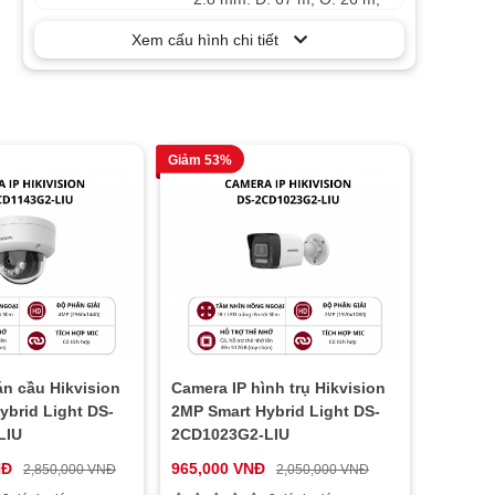
Khoảng cách
R: 13 m, I: 6 m / 4 mm: D:
Xem cấu hình chi tiết
DORI
80 m, O: 31 m, R: 16 m, I: 8
m
Phạm vi hồng
Lên đến 30 m
ngoại
Độ dài sóng IR
850 nm
Giảm 53%
Độ phân giải tối
1920 × 1080
đa
50Hz: 25 fps (1920 × 1080,
Luồng chính
1280 × 720) / 60Hz: 30 fps
(1920 × 1080, 1280 × 720)
50Hz: 25 fps (640 × 480,
Luồng phụ
640 × 360) / 60Hz: 30 fps
(640 × 480, 640 × 360)
án cầu Hikvision
Camera IP hình trụ Hikvision
ybrid Light DS-
2MP Smart Hybrid Light DS-
50Hz: 25 fps (1280 × 720,
LIU
2CD1023G2-LIU
640 × 480, 640 × 360) /
Luồng thứ ba
60Hz: 30 fps (1280 × 720,
NĐ
965,000 VNĐ
2,850,000 VNĐ
2,050,000 VNĐ
640 × 480, 640 × 360)