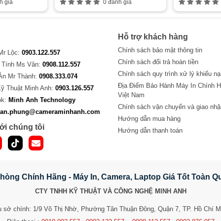
h giá
0 đánh giá
Hỗ trợ khách hàng
Chính sách bảo mật thông tin
 Mr Lộc:
0903.122.557
Chính sách đổi trả hoàn tiền
 Tính Ms Vân:
0908.112.557
Chính sách quy trình xử lý khiếu nạ
Án Mr Thành:
0908.333.074
Địa Điểm Bảo Hành Máy In Chính H
Kỹ Thuật Minh Anh:
0903.126.557
Việt Nam
ok:
Minh Anh Technology
Chính sách vận chuyển và giao nhậ
van.phung@cameraminhanh.com
Hướng dẫn mua hàng
ới chúng tôi
Hướng dẫn thanh toán
hòng Chính Hãng - Máy In, Camera, Laptop Giá Tốt Toàn 
CTY TNHH KỸ THUẬT VÀ CÔNG NGHỆ MINH ANH
ụ sở chính: 1/9 Võ Thị Nhờ, Phường Tân Thuận Đông, Quận 7, TP. Hồ Chí M