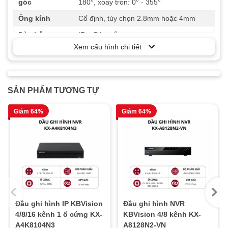
góc
180°, xoay tròn: 0° - 355°
Ống kính
Cố định, tùy chọn 2.8mm hoặc 4mm
Đèn hỗ trợ
IR + Đèn trắng
Xem cấu hình chi tiết
Tầm xa chiếu
Tối đa 50m
sáng
Chế độ chiếu
sáng thông
Có
SẢN PHẨM TƯƠNG TỰ
minh
Giảm 64%
Giảm 64%
Chuẩn nén
H.265+/H.265/H.264+/H.264/MJPEG
video
Âm thanh
Mono, lọc nhiễu môi trường
WDR (Chống
120 dB
ngược sáng)
Tăng cường
BLC, HLC, 3D DNR
hình ảnh
Đầu ghi hình IP KBVision
Đầu ghi hình NVR
4/8/16 kênh 1 ổ cứng KX-
KBVision 4/8 kênh KX-
API hỗ trợ
ONVIF (Profile S/T/G), ISAPI, SDK
A4K8104N3
A8128N2-VN