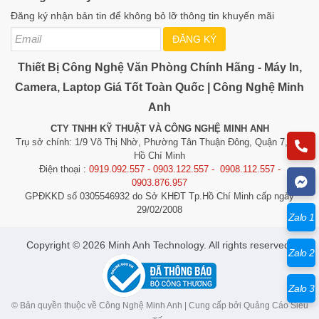
Đăng ký nhận bản tin để không bỏ lỡ thông tin khuyến mãi
ĐĂNG KÝ
Thiết Bị Công Nghệ Văn Phòng Chính Hãng - Máy In,
Camera, Laptop Giá Tốt Toàn Quốc | Công Nghệ Minh
Anh
CTY TNHH KỸ THUẬT VÀ CÔNG NGHỆ MINH ANH
Trụ sở chính: 1/9 Võ Thị Nhờ, Phường Tân Thuận Đông, Quận 7, TP.
Hồ Chí Minh
Điện thoại :
0919.092.557 - 0903.122.557 - 0908.112.557 -
0903.876.957
GPĐKKD số 0305546932 do Sở KHĐT Tp.Hồ Chí Minh cấp ngày
29/02/2008
Zalo 1
​​​​​​Copyright © 2026 Minh Anh Technology. All rights reserved.
Zalo 2
Zalo 3
© Bản quyền thuộc về Công Nghệ Minh Anh | Cung cấp bởi
Quảng Cáo Siêu