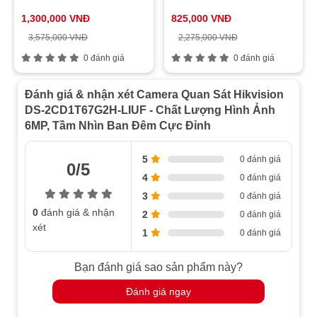
Cổng mạng
1 cổng RJ45 10M/100M tự thích ứng
1,300,000 VNĐ
825,000 VNĐ
Khe thẻ nhớ hỗ trợ
Lưu trữ cục
3,575,000 VNĐ
2,275,000 VNĐ
microSD/microSDHC/microSDXC, tối đa
bộ
0 đánh giá
0 đánh giá
512GB
Micro tích
Có
Đánh giá & nhận xét Camera Quan Sát Hikvision
hợp
DS-2CD1T67G2H-LIUF - Chất Lượng Hình Ảnh
Nút Reset
Có
6MP, Tầm Nhìn Ban Đêm Cực Đỉnh
Phát hiện chuyển động (phân biệt người
Sự kiện thông
& phương tiện), cảnh báo giả mạo
5
0 đánh giá
0/5
minh
video, ngoại lệ
4
0 đánh giá
3
Kết nối cảnh
Ghi vào thẻ nhớ, tải lên FTP, thông báo
0 đánh giá
báo
trung tâm giám sát, gửi email, chụp hình
0
đánh giá & nhận
2
0 đánh giá
xét
1
0 đánh giá
12VDC ± 25%, PoE (IEEE 802.3af, Class
Nguồn điện
3)
Bạn đánh giá sao sản phẩm này?
Mặt trước: Kim loại, Thân: Nhựa, Giá
Chất liệu
đỡ: Nhựa
Đánh giá ngay
Kích thước
81 × 83.7 × 201.96 mm