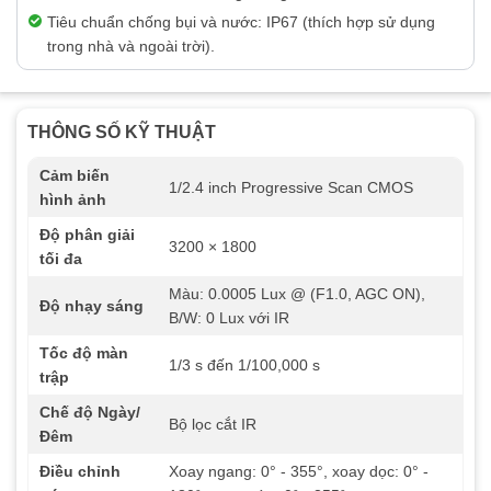
Tiêu chuẩn chống bụi và nước: IP67 (thích hợp sử dụng
trong nhà và ngoài trời).
THÔNG SỐ KỸ THUẬT
Cảm biến
1/2.4 inch Progressive Scan CMOS
hình ảnh
Độ phân giải
3200 × 1800
tối đa
Màu: 0.0005 Lux @ (F1.0, AGC ON),
Độ nhạy sáng
B/W: 0 Lux với IR
Tốc độ màn
1/3 s đến 1/100,000 s
trập
Chế độ Ngày/
Bộ lọc cắt IR
Đêm
Điều chỉnh
Xoay ngang: 0° - 355°, xoay dọc: 0° -