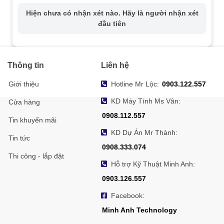
Trọng lượng
~550g
Hiện chưa có nhận xét nào. Hãy là người nhận xét
đầu tiên
Nhiệt độ & độ
-30°C đến 60°C, độ ẩm ≤ 95% (không
ẩm hoạt động
ngưng tụ)
Chuẩn bảo vệ
IP67 (chống bụi và nước)
Thông tin
Liên hệ
Giới thiệu
Hotline Mr Lộc:
0903.122.557
KD Máy Tính Ms Vân:
Cửa hàng
0908.112.557
Tin khuyến mãi
KD Dự Án Mr Thành:
Tin tức
0908.333.074
Thi công - lắp đặt
Hỗ trợ Kỹ Thuật Minh Anh:
0903.126.557
Facebook:
Minh Anh Technology