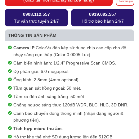
(Giao tận nơi hoặc lấy tại cửa hàng)
Thêm vào giỏ
0908.112.557
0919.092.557
Tư vấn trực tuyến 24/7
Hỗ trợ bảo hành 24/7
THÔNG TIN SẢN PHẨM
Camera IP
ColorVu đèn kép sử dụng chip cao cấp cho độ
nhạy sáng cực thấp (Color 0.0005 Lux).
Cảm biến hình ảnh: 1/2.4” Progressive Scan CMOS.
Độ phân giải: 6.0 megapixel.
Ống kính: 2.8mm (4mm optional).
Tầm quan sát hồng ngoại: 50 mét.
Tầm xa đèn ánh sáng trắng: 50 mét.
Chống ngược sáng thực 120dB WDR, BLC, HLC, 3D DNR.
Cảnh báo chuyển động thông minh (nhận dạng người &
phương tiện).
Tích hợp micro thu âm.
Hỗ trợ khe thẻ nhớ SD dung lượng lên đến 512GB.