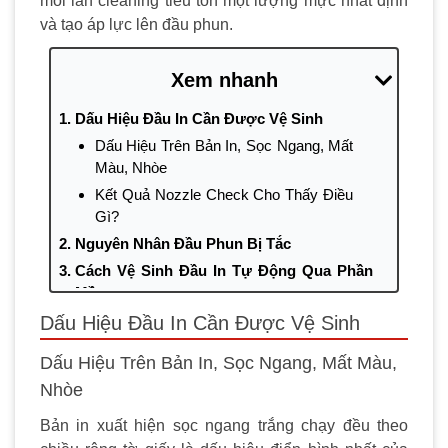
mỗi lần cleaning tiêu tốn một lượng mực nhất định
và tạo áp lực lên đầu phun.
Xem nhanh
Dấu Hiệu Đầu In Cần Được Vệ Sinh
Dấu Hiệu Trên Bản In, Sọc Ngang, Mất
Màu, Nhòe
Kết Quả Nozzle Check Cho Thấy Điều
Gì?
Nguyên Nhân Đầu Phun Bị Tắc
Cách Vệ Sinh Đầu In Tự Động Qua Phần
Mềm
Trên Windows, Qua Devices and
Dấu Hiệu Đầu In Cần Được Vệ Sinh
Printers
Dấu Hiệu Trên Bản In, Sọc Ngang, Mất Màu,
Trên macOS, Qua System
Nhòe
Preferences
Cách Vệ Sinh Đầu In Thủ Công Bằng Cồn
Bản in xuất hiện sọc ngang trắng chạy đều theo
Isopropyl