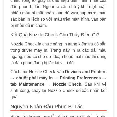
chiều rộng tờ giấy là dấu hiệu điển hình nhất của
Dụng Cụ Cần Chuẩn Bị
đầu phun bị tắc. Ngoài ra cần chú ý khi: một hoặc
Các Bước Thực Hiện Từng Bước An
nhiều màu bị mất hoàn toàn dù vừa nạp mực, màu
Toàn
sắc bản in lệch so với màu trên màn hình, văn bản
Những Điều Tuyệt Đối Không Làm Khi
bị nhòe dù in chậm.
Vệ Sinh Thủ Công
Kết Quả Nozzle Check Cho Thấy Điều Gì?
Tần Suất Vệ Sinh Đầu In Khuyến Nghị
Theo Mức Độ Sử Dụng
Nozzle Check là chức năng in trang kiểm tra có sẵn
Phòng Tắc Đầu Phun Lâu Dài, Thói Quen
trong driver máy in. Trang này in ra các dải màu
Giúp Máy Bền
ngang, nếu có chỗ đứt đoạn hoặc mất màu thì đúng
là đầu phun đang bị tắc tại vị trí đó.
Luôn Tắt Máy Đúng Cách, Không Rút
Điện Đột Ngột
Cách mở Nozzle Check: vào
Devices and Printers
Dùng Mực Chính Hãng Và Bảo Quản
→ chuột phải máy in → Printing Preferences →
Mực Đúng Cách
tab Maintenance → Nozzle Check
. Sau khi vệ
Khi Nào Cần Thay Đầu In Thay Vì Vệ Sinh?
sinh xong, chạy lại Nozzle Check để xác nhận kết
FAQ - Câu Hỏi Thường Gặp
quả.
Nguyên Nhân Đầu Phun Bị Tắc
Phần lớn trường hợp tắc đầu phun xuất phát từ bốn