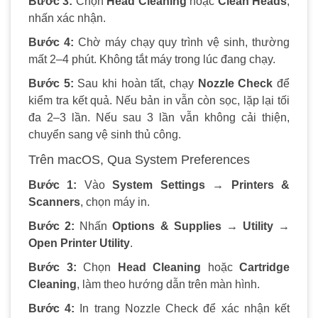
Bước 3:
Chọn
Head Cleaning
hoặc
Clean Heads
,
nhấn xác nhận.
Bước 4:
Chờ máy chạy quy trình vệ sinh, thường
mất 2–4 phút. Không tắt máy trong lúc đang chạy.
Bước 5:
Sau khi hoàn tất, chạy
Nozzle Check
để
kiểm tra kết quả. Nếu bản in vẫn còn sọc, lặp lại tối
đa 2–3 lần. Nếu sau 3 lần vẫn không cải thiện,
chuyển sang vệ sinh thủ công.
Trên macOS, Qua System Preferences
Bước 1:
Vào
System Settings → Printers &
Scanners
, chọn máy in.
Bước 2:
Nhấn
Options & Supplies → Utility →
Open Printer Utility
.
Bước 3:
Chọn
Head Cleaning
hoặc
Cartridge
Cleaning
, làm theo hướng dẫn trên màn hình.
Bước 4:
In trang Nozzle Check để xác nhận kết