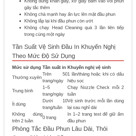
Không dùng khăn giấy, xơ giấy bám vào vòi phun
gây tắc thêm
Không chà mạnh hay ấn lực lên mặt đầu phun
Không lắp lại khi đầu phun còn ướt
Không chạy Head Cleaning quá 3 lần liên tiếp
trong cùng một ngày
Tần Suất Vệ Sinh Đầu In Khuyến Nghị
Theo Mức Độ Sử Dụng
Mức sử dụng
Tần suất in
Khuyến nghị vệ sinh
Trên 50
1 lần/tháng hoặc khi có dấu
Thường xuyên
trang/ngày
hiệu sọc
1–5
Chạy Nozzle Check mỗi 2
Trung bình
trang/ngày
tuần
Dưới 10
Vệ sinh trước mỗi lần dùng
Ít dùng
trang/tuần
lại sau nghỉ dài
Không dùng
In 1–2 trang test để giữ ẩm
0 trang
trên 2 tuần
đầu phun
Phòng Tắc Đầu Phun Lâu Dài, Thói