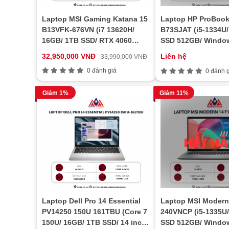
Laptop MSI Gaming Katana 15
Laptop HP ProBook
B13VFK-676VN (i7 13620H/
B73SJAT (i5-1334U
16GB/ 1TB SSD/ RTX 4060
SSD 512GB/ Windo
8GB/ 15.6 inch FHD/ 144Hz/
Home/ 1Y/ Bạc)
32,950,000 VNĐ
Liên hệ
33,990,000 VNĐ
Win11/ Black)
0 đánh giá
0 đánh g
Giảm 1%
Giảm 11%
Laptop Dell Pro 14 Essential
Laptop MSI Modern
PV14250 150U 161TBU (Core 7
240VNCP (i5-1335U
150U/ 16GB/ 1TB SSD/ 14 inch
SSD 512GB/ Windo