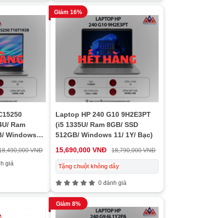
Giảm 16%
DC15250
Laptop HP 240 G10 9H2E3PT
34U/ Ram
(i5 1335U/ Ram 8GB/ SSD
B/ Windows
512GB/ Windows 11/ 1Y/ Bạc)
)
15,690,000 VNĐ
18,490,000 VNĐ
18,790,000 VNĐ
h giá
Tặng chuột không dây
0 đánh giá
Giảm 8%