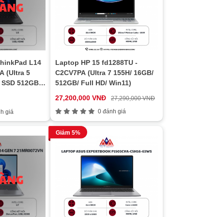
hinkPad L14
Laptop HP 15 fd1288TU -
 (Ultra 5
C2CV7PA (Ultra 7 155H/ 16GB/
 SSD 512GB/
512GB/ Full HD/ Win11)
/ 1Y/ Đen)
27,200,000 VNĐ
27,290,000 VNĐ
0 đánh giá
h giá
Giảm 5%