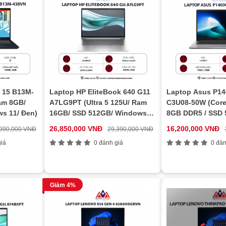
 15 B13M-
Laptop HP EliteBook 640 G11
Laptop Asus P1
am 8GB/
A7LG9PT (Ultra 5 125U/ Ram
C3U08-50W (Core
s 11/ Đen)
16GB/ SSD 512GB/ Windows
8GB DDR5 / SSD 
11/ 1Y/ Bạc)
Windows 11 )
26,850,000 VNĐ
16,200,000 VNĐ
,990,000 VNĐ
29,390,000 VNĐ
iá
0 đánh giá
0 đán
Giảm 4%