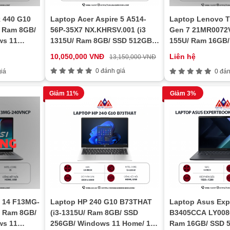
 440 G10
Laptop Acer Aspire 5 A514-
Laptop Lenovo T
/ Ram 8GB/
56P-35X7 NX.KHRSV.001 (i3
Gen 7 21MR0072VN
ws 11
1315U/ Ram 8GB/ SSD 512GB/
155U/ Ram 16GB/
Windows 11 Home/ 1Y/ Xám)
Windows 11 Hom
10,050,000 VNĐ
Liên hệ
13,150,000 VNĐ
11/ 1Y/ Xám)
0 đánh giá
iá
0 đán
Giảm 11%
Giảm 3%
 14 F13MG-
Laptop HP 240 G10 B73THAT
Laptop Asus Exp
/ Ram 8GB/
(i3-1315U/ Ram 8GB/ SSD
B3405CCA LY008
ws 11
256GB/ Windows 11 Home/ 1Y/
Ram 16GB/ SSD 