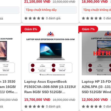
21,100,000 VNĐ
18,990,000 VNĐ
22,500,000 VNĐ
Tặng chuột không dây
Tặng chuột không 
0 đánh giá
0 đán
iá
Giảm 8%
Giảm 7%
n 15 3530
Laptop Asus ExpertBook
Laptop HP 15-FD
Ram 16GB/
P1503CVA-i308-50W (i3-1315U/
A2NL5PA (I3 -13
1/ Office/
Ram 8GB/ SSD 512GB/
SSD 512GB/ Win
Windows 11 Home/ 1Y/ Xám)
home/ 1Y/ Đen)
15,700,000 VNĐ
12,500,000 VNĐ
,990,000 VNĐ
16,990,000 VNĐ
iá
0 đánh giá
0 đán