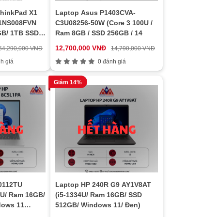
hinkPad X1
Laptop Asus P1403CVA-
21NS008FVN
C3U08256-50W (Core 3 100U /
2GB/ 1TB SSD/
Ram 8GB / SSD 256GB / 14
 11 Pro/
12,700,000 VNĐ
64,290,000 VNĐ
14,790,000 VNĐ
h giá
0 đánh giá
Giảm 14%
0112TU
Laptop HP 240R G9 AY1V8AT
5U/ Ram 16GB/
(i5-1334U/ Ram 16GB/ SSD
dows 11
512GB/ Windows 11/ Đen)