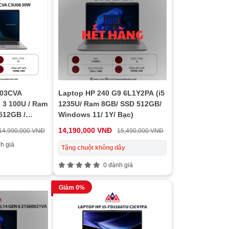
403CVA
Laptop HP 240 G9 6L1Y2PA (i5
 3 100U / Ram
1235U/ Ram 8GB/ SSD 512GB/
512GB /
Windows 11/ 1Y/ Bạc)
14,190,000 VNĐ
14,990,000 VNĐ
15,490,000 VNĐ
h giá
Tặng chuột không dây
0 đánh giá
Giảm 0%