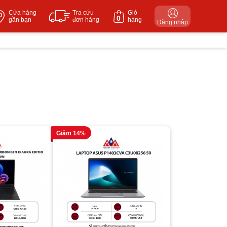
Cửa hàng
Tra cứu
Giỏ
0
gần bạn
đơn hàng
hàng
Đăng nhập
Giảm 14%