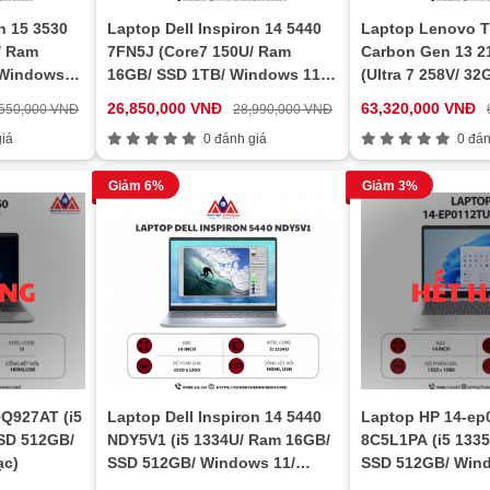
n 15 3530
Laptop Dell Inspiron 14 5440
Laptop Lenovo T
/ Ram
7FN5J (Core7 150U/ Ram
Carbon Gen 13 
 Windows
16GB/ SSD 1TB/ Windows 11/
(Ultra 7 258V/ 3
/ Bạc)
Office/ 1Y/ Xanh)
14 inch 2.8K/ Win
26,850,000 VNĐ
63,320,000 VNĐ
,550,000 VNĐ
28,990,000 VNĐ
Carbon/ 3Y)
iá
0 đánh giá
0 đán
Giảm 6%
Giảm 3%
9Q927AT (i5
Laptop Dell Inspiron 14 5440
Laptop HP 14-ep
SD 512GB/
NDY5V1 (i5 1334U/ Ram 16GB/
8C5L1PA (i5 133
ạc)
SSD 512GB/ Windows 11/
SSD 512GB/ Win
Office/ 1Y/ Xanh)
Home/ 1Y/ Bạc)