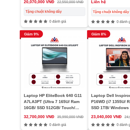
20,070,000 VNĐ
Liên hệ
22,550,000 VNĐ
Tặng chuột không dây
Tặng chuột không dây
0 đánh giá
0 đánh g
Giảm 9%
Giảm 8%
Laptop HP EliteBook 640 G11
Laptop Dell Inspiro
A7LA3PT (Ultra 7 165U/ Ram
P16WD (i7 1355U/ 
16GB/ SSD 512GB/ Touch/
SSD 1TB/ Windows 1
Windows 11/ 1Y/ Bạc)
1Y/ Bạc)
32,700,000 VNĐ
23,040,000 VNĐ
35,990,000 VNĐ
24
0 đánh giá
0 đánh g