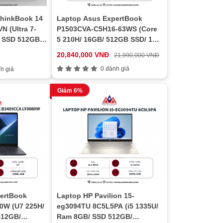
hinkBook 14
Laptop Asus ExpertBook
 (Ultra 7-
P1503CVA-C5H16-63WS (Core
 SSD 512GB/
5 210H/ 16GB/ 512GB SSD/ 15.6
e/ Windows
inch FHD/ Win 11/ Office/ Grey)
20,840,000 VNĐ
21,990,000 VNĐ
0 đánh giá
h giá
Giảm 6%
ertBook
Laptop HP Pavilion 15-
0W (U7 225H/
eg3094TU 8C5L5PA (i5 1335U/
512GB/
Ram 8GB/ SSD 512GB/