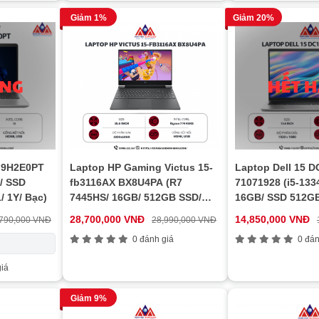
Giảm 1%
Giảm 20%
 9H2E0PT
Laptop HP Gaming Victus 15-
Laptop Dell 15 
/ SSD
fb3116AX BX8U4PA (R7
71071928 (i5-13
 1Y/ Bạc)
7445HS/ 16GB/ 512GB SSD/
16GB/ SSD 512G
RTX 3050 6Gb/ 15.6 inch FHD/
11 Home/ 1Y/ Bạc
28,700,000 VNĐ
14,850,000 VNĐ
,790,000 VNĐ
28,990,000 VNĐ
144Hz/ Win11/ Mica Silver)
0 đánh giá
0 đán
iá
Giảm 9%