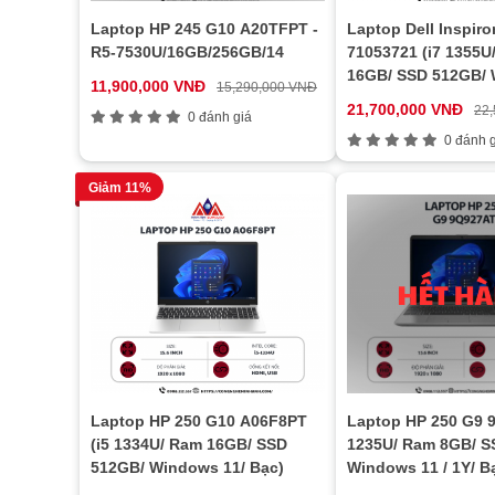
Laptop HP 245 G10 A20TFPT -
Laptop Dell Inspiro
R5-7530U/16GB/256GB/14
71053721 (i7 1355U
16GB/ SSD 512GB/
11,900,000 VNĐ
15,290,000 VNĐ
11 Home/ Office/ 1Y
21,700,000 VNĐ
22
0 đánh giá
0 đánh g
Giảm 11%
Laptop HP 250 G10 A06F8PT
Laptop HP 250 G9 
(i5 1334U/ Ram 16GB/ SSD
1235U/ Ram 8GB/ S
512GB/ Windows 11/ Bạc)
Windows 11 / 1Y/ B