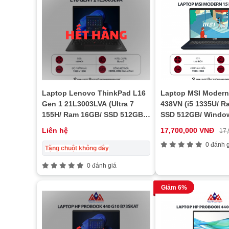
Laptop Lenovo ThinkPad L16
Laptop MSI Modern
Gen 1 21L3003LVA (Ultra 7
438VN (i5 1335U/ R
155H/ Ram 16GB/ SSD 512GB/
SSD 512GB/ Window
1Y/ Đen)
Liên hệ
17,700,000 VNĐ
17
0 đánh g
Tặng chuột không dây
0 đánh giá
Giảm 6%