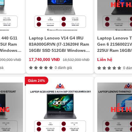
 440 G11
Laptop Lenovo V14 G4 IRU
Laptop Lenovo T
25U/ Ram
83A000GRVN (I7-13620H/ Ram
Gen 6 21S60021VA
 Windows
16GB/ SSD 512GB/ Windows
225U/ Ram 16GB/
11/ 1Y/ Xám)
Windows 11 Home
17,740,000 VNĐ
Liên hệ
,990,000 VNĐ
18,532,000 VNĐ
iá
0 đánh giá
0 đán
Giảm 24%