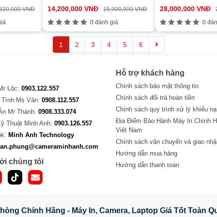
Bạc)
Windows 11/ 1Y/
14,200,000 VNĐ
28,000,000 VNĐ
,320,000 VNĐ
15,900,000 VNĐ
iá
0 đánh giá
0 đán
1
2
3
4
5
6
Hỗ trợ khách hàng
Chính sách bảo mật thông tin
 Mr Lộc:
0903.122.557
Chính sách đổi trả hoàn tiền
 Tính Ms Vân:
0908.112.557
Chính sách quy trình xử lý khiếu nạ
Án Mr Thành:
0908.333.074
Địa Điểm Bảo Hành Máy In Chính H
Kỹ Thuật Minh Anh:
0903.126.557
Việt Nam
ok:
Minh Anh Technology
Chính sách vận chuyển và giao nhậ
van.phung@cameraminhanh.com
Hướng dẫn mua hàng
ới chúng tôi
Hướng dẫn thanh toán
hòng Chính Hãng - Máy In, Camera, Laptop Giá Tốt Toàn 