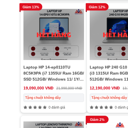
Giảm 13%
Giảm 12%
Laptop HP 14-ep0110TU
Laptop HP 240 G10
8C5K9PA (i7 1355U/ Ram 16GB/
(i3 1315U/ Ram 8GB
SSD 512GB/ Windows 11/ 1Y/
512GB/ Windows 11/
Bạc)
19,090,000 VNĐ
12,190,000 VNĐ
21,990,000 VNĐ
13
Tặng chuột không dây
Tặng chuột không dây
0 đánh giá
0 đánh g
Giảm 2%