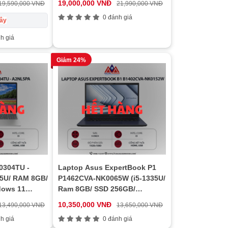
19,000,000 VNĐ
19,590,000 VNĐ
21,990,000 VNĐ
0 đánh giá
dây
h giá
Giảm 24%
0304TU -
Laptop Asus ExpertBook P1
15U/ RAM 8GB/
P1462CVA-NK0065W (i5-1335U/
dows 11
Ram 8GB/ SSD 256GB/
Windows 11 Home/ 1Y/ Đen)
10,350,000 VNĐ
13,490,000 VNĐ
13,650,000 VNĐ
h giá
0 đánh giá