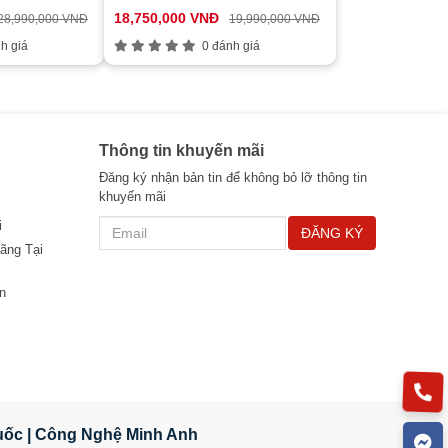
 Xám)
Windows 11 Home/ Vàng)
18,750,000 VNĐ
28,990,000 VNĐ
19,990,000 VNĐ
h giá
0 đánh giá
Thông tin khuyến mãi
Đăng ký nhận bản tin để không bỏ lỡ thông tin
khuyến mãi
i
ĐĂNG KÝ
ãng Tại
n
Quốc | Công Nghệ Minh Anh