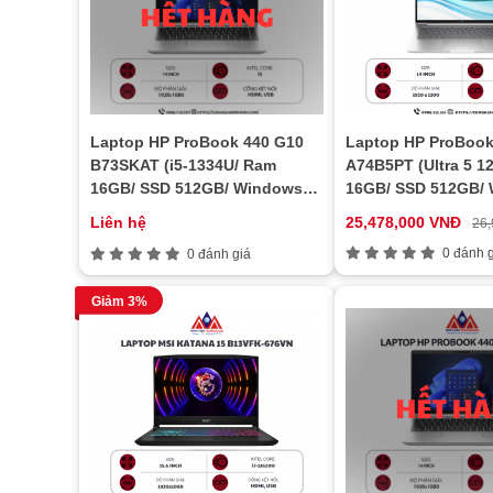
Laptop HP ProBook 440 G10
Laptop HP ProBook
B73SKAT (i5-1334U/ Ram
A74B5PT (Ultra 5 1
16GB/ SSD 512GB/ Windows
16GB/ SSD 512GB/
11 Home/ 1Y/ Bạc)
11/ 1Y/ Bạc)
Liên hệ
25,478,000 VNĐ
26
0 đánh g
0 đánh giá
Giảm 3%