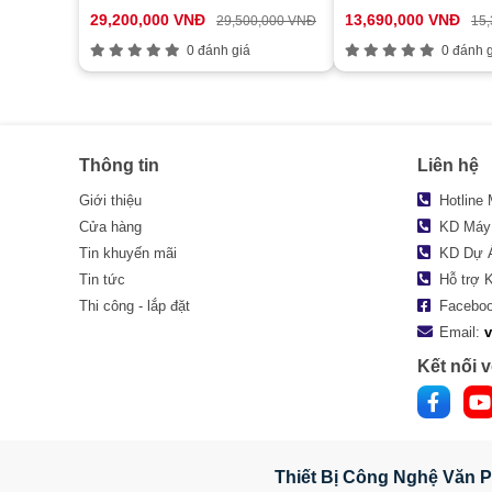
FHD+/ NoOS/ Platinium Silver/
Home/ 1Y/ Xám)
29,200,000 VNĐ
13,690,000 VNĐ
29,500,000 VNĐ
15
2Y)
0 đánh giá
0 đánh g
Thông tin
Liên hệ
Giới thiệu
Hotline
Cửa hàng
KD Máy
Tin khuyến mãi
KD Dự 
Tin tức
Hỗ trợ 
Thi công - lắp đặt
Facebo
Email:
Kết nối v
Thiết Bị Công Nghệ Văn P