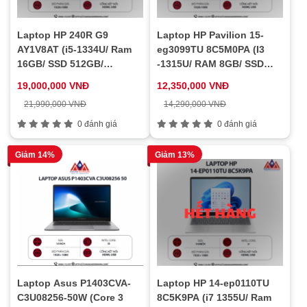
Laptop HP 240R G9
Laptop HP Pavilion 15-
AY1V8AT (i5-1334U/ Ram
eg3099TU 8C5M0PA (I3
16GB/ SSD 512GB/
-1315U/ RAM 8GB/ SSD
Windows 11/ Đen)
256GB/ Windows 11 / 1Y/
19,000,000 VNĐ
12,350,000 VNĐ
Bạc)
21,990,000 VNĐ
14,290,000 VNĐ
0 đánh giá
0 đánh giá
Giảm 14%
Giảm 13%
Laptop HP 14-ep0110TU
Laptop Asus P1403CVA-
8C5K9PA (i7 1355U/ Ram
C3U08256-50W (Core 3