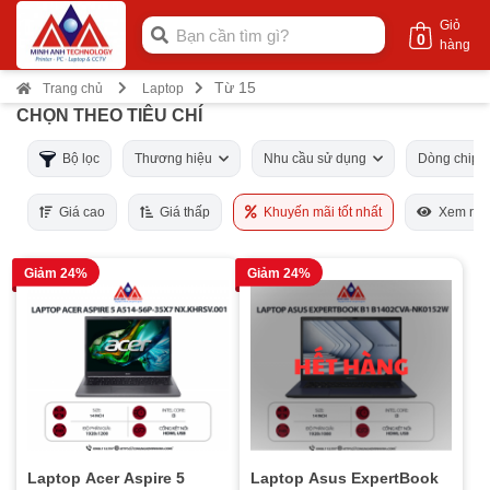
Giỏ
0
hàng
Từ 15
Trang chủ
Laptop
CHỌN THEO TIÊU CHÍ
Bộ lọc
Thương hiệu
Nhu cầu sử dụng
Dòng chip
Giá cao
Giá thấp
Khuyến mãi tốt nhất
Xem nhi
Giảm 24%
Giảm 24%
Laptop Acer Aspire 5
Laptop Asus ExpertBook