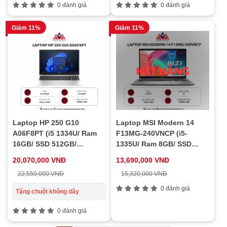
0 đánh giá
0 đánh giá
Giảm 11%
Giảm 11%
Laptop HP 250 G10
Laptop MSI Modern 14
A06F8PT (i5 1334U/ Ram
F13MG-240VNCP (i5-
16GB/ SSD 512GB/
1335U/ Ram 8GB/ SSD
Windows 11/ Bạc)
512GB/ Windows 11 Home/
20,070,000 VNĐ
13,690,000 VNĐ
1Y/ Xám)
22,550,000 VNĐ
15,320,000 VNĐ
0 đánh giá
Tặng chuột không dây
0 đánh giá