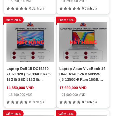
15,290,000 VNĐ
31,290,000 VNĐ
0 đánh giá
0 đánh giá
Giảm 20%
Giảm 19%
Laptop Dell 15 DC15250
Laptop Asus VivoBook 14
71071928 (i5-1334U/ Ram
Oled A1405VA KM095W
16GB/ SSD 512GB/
(I5-13500H/ Ram 16GB/
Windows 11 Home/ 1Y/
SSD 512GB/ Windows 11/
14,850,000 VNĐ
17,690,000 VNĐ
Bạc)
1Y/ Bạc)
18,490,000 VNĐ
21,900,000 VNĐ
0 đánh giá
0 đánh giá
Giảm 16%
Giảm 16%