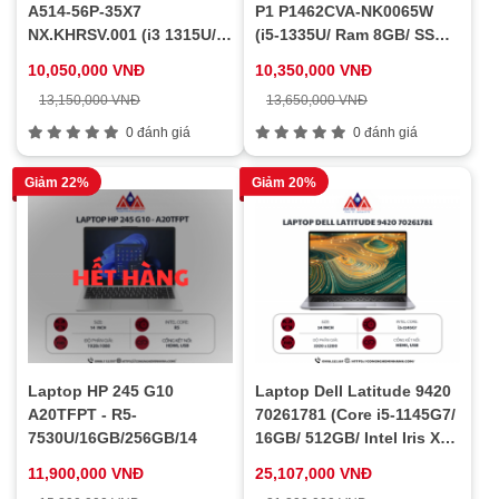
A514-56P-35X7
P1 P1462CVA-NK0065W
NX.KHRSV.001 (i3 1315U/
(i5-1335U/ Ram 8GB/ SSD
Ram 8GB/ SSD 512GB/
256GB/ Windows 11 Home/
10,050,000 VNĐ
10,350,000 VNĐ
Windows 11 Home/ 1Y/
1Y/ Đen)
13,150,000 VNĐ
13,650,000 VNĐ
Xám)
0 đánh giá
0 đánh giá
Giảm 22%
Giảm 20%
Laptop HP 245 G10
Laptop Dell Latitude 9420
A20TFPT - R5-
70261781 (Core i5-1145G7/
7530U/16GB/256GB/14
16GB/ 512GB/ Intel Iris Xe/
14 inch FHD+/ Windows 10
11,900,000 VNĐ
25,107,000 VNĐ
Pro/ Xám)