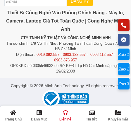
ĐĂNG KÝ
Thiết Bị Công Nghệ Văn Phòng Chính Hãng - Máy In,
Camera, Laptop Giá Tốt Toàn Quốc | Công Nghệ Minh
Anh
CTY TNHH KỸ THUẬT VÀ CÔNG NGHỆ MINH ANH
Trụ sở chính: 1/9 Võ Thị Nhờ, Phường Tân Thuận Đông, Quận 7, TP.
Hồ Chí Minh
Zalo 1
Điện thoại :
0919.092.557 - 0903.122.557 - 0908.112.557 -
0903.876.957
GPĐKKD số 0305546932 do Sở KHĐT Tp.Hồ Chí Minh cấp ngày
Zalo 2
29/02/2008
Zalo 3
​​​​​​Copyright © 2026 Minh Anh Technology. All rights reserved.
© Bản quyền thuộc về Công Nghệ Minh Anh | Cung cấp bởi
Quảng Cáo Siêu
Tốc
Trang Chủ
Danh Mục
Liên hệ
Tin tức
Khuyến mãi