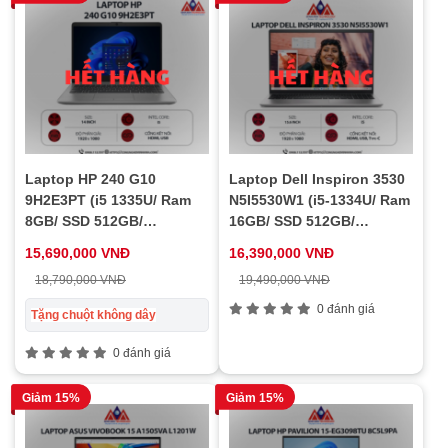
Laptop HP 240 G10
Laptop Dell Inspiron 3530
9H2E3PT (i5 1335U/ Ram
N5I5530W1 (i5-1334U/ Ram
8GB/ SSD 512GB/
16GB/ SSD 512GB/
Windows 11/ 1Y/ Bạc)
Windows 11/ 1Y/ Bạc)
15,690,000 VNĐ
16,390,000 VNĐ
18,790,000 VNĐ
19,490,000 VNĐ
0 đánh giá
Tặng chuột không dây
0 đánh giá
Giảm 15%
Giảm 15%