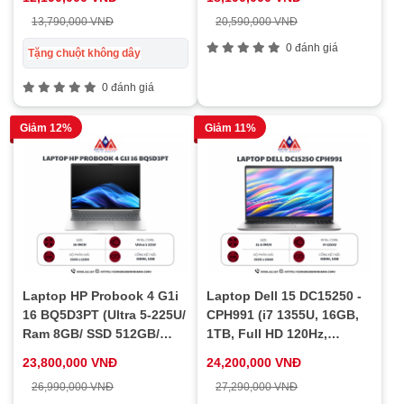
1Y/ Bạc)
13,790,000 VNĐ
20,590,000 VNĐ
0 đánh giá
Tặng chuột không dây
0 đánh giá
Giảm 12%
Giảm 11%
Laptop HP Probook 4 G1i
Laptop Dell 15 DC15250 -
16 BQ5D3PT (Ultra 5-225U/
CPH991 (i7 1355U, 16GB,
Ram 8GB/ SSD 512GB/
1TB, Full HD 120Hz,
Windows 11 Home/ 1Y/
OfficeHS24+365, Win11)
23,800,000 VNĐ
24,200,000 VNĐ
Bạc)
26,990,000 VNĐ
27,290,000 VNĐ