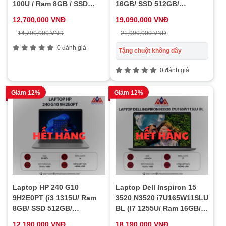
16GB/ SSD 512GB/
100U / Ram 8GB / SSD
Windows 11/ 1Y/ Bạc)
256GB / 14
19,090,000 VNĐ
12,700,000 VNĐ
21,990,000 VNĐ
14,790,000 VNĐ
0 đánh giá
Tặng chuột không dây
0 đánh giá
Giảm 12%
Giảm 12%
Laptop HP 240 G10
Laptop Dell Inspiron 15
9H2E0PT (i3 1315U/ Ram
3520 N3520 i7U165W11SLU
8GB/ SSD 512GB/
BL (I7 1255U/ Ram 16GB/
Windows 11/ 1Y/ Bạc)
SSD 512GB/ Windows 11/
12,190,000 VNĐ
18,190,000 VNĐ