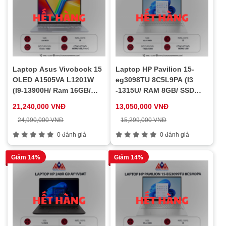
Laptop Asus Vivobook 15
Laptop HP Pavilion 15-
OLED A1505VA L1201W
eg3098TU 8C5L9PA (I3
(I9-13900H/ Ram 16GB/
-1315U/ RAM 8GB/ SSD
SSD 512GB/ Windows 11/
256GB/ Windows 11 home/
21,240,000 VNĐ
13,050,000 VNĐ
1Y/ Bạc)
1Y/ Vàng)
24,990,000 VNĐ
15,299,000 VNĐ
0 đánh giá
0 đánh giá
Giảm 14%
Giảm 14%