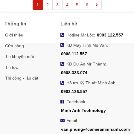
1
2
3
4
5
6
Thông tin
Liên hệ
Giới thiệu
Hotline Mr Lộc:
0903.122.557
KD Máy Tính Ms Vân:
Cửa hàng
0908.112.557
Tin khuyến mãi
KD Dự Án Mr Thành:
Tin tức
0908.333.074
Thi công - lắp đặt
Hỗ trợ Kỹ Thuật Minh Anh:
0903.126.557
Facebook:
Minh Anh Technology
Email:
van.phung@cameraminhanh.com