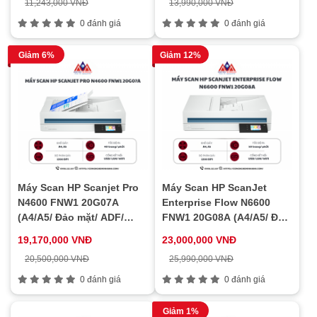
11,243,000 VNĐ
13,990,000 VNĐ
0 đánh giá
0 đánh giá
Giảm 6%
Giảm 12%
Máy Scan HP Scanjet Pro
Máy Scan HP ScanJet
N4600 FNW1 20G07A
Enterprise Flow N6600
(A4/A5/ Đảo mặt/ ADF/
FNW1 20G08A (A4/A5/ Đảo
USB/ LAN/ WIFI)
mặt/ ADF/ USB/ LAN/ WIFI)
19,170,000 VNĐ
23,000,000 VNĐ
20,500,000 VNĐ
25,990,000 VNĐ
0 đánh giá
0 đánh giá
Giảm 1%