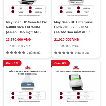
Máy Scan HP ScanJet Pro
Máy Scan HP Enterprise
N4000 SNW1 6FW08A
Flow 7000 S3 L2757A
(A4/A5/ Đảo mặt/ ADF/
(A4/A5/ Đảo mặt/ ADF/
USB/ LAN/ WIFI)
USB)
13,970,000 VNĐ
21,010,000 VNĐ
14,990,000 VNĐ
21,990,000 VNĐ
0 đánh giá
0 đánh giá
Giảm 3%
Giảm 6%