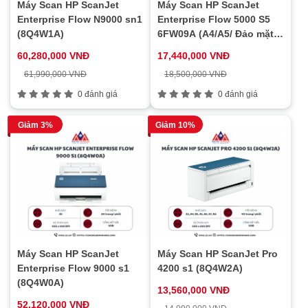
Máy Scan HP ScanJet
Máy Scan HP ScanJet
Enterprise Flow N9000 sn1
Enterprise Flow 5000 S5
(8Q4W1A)
6FW09A (A4/A5/ Đảo mặt/
ADF/ USB)
60,280,000 VNĐ
17,440,000 VNĐ
61,990,000 VNĐ
18,500,000 VNĐ
0 đánh giá
0 đánh giá
Giảm 3%
Giảm 10%
Máy Scan HP ScanJet
Máy Scan HP ScanJet Pro
Enterprise Flow 9000 s1
4200 s1 (8Q4W2A)
(8Q4W0A)
13,560,000 VNĐ
52,120,000 VNĐ