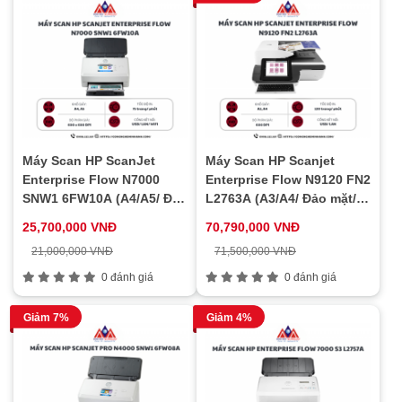
Máy Scan HP ScanJet
Máy Scan HP Scanjet
Enterprise Flow N7000
Enterprise Flow N9120 FN2
SNW1 6FW10A (A4/A5/ Đảo
L2763A (A3/A4/ Đảo mặt/
mặt/ ADF/ USB/ LAN/ WIFI)
ADF/ USB/ LAN)
25,700,000 VNĐ
70,790,000 VNĐ
21,000,000 VNĐ
71,500,000 VNĐ
0 đánh giá
0 đánh giá
Giảm 7%
Giảm 4%