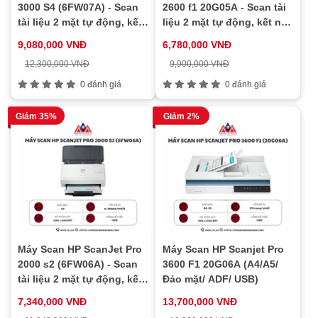
3000 S4 (6FW07A) - Scan
2600 f1 20G05A - Scan tài
tài liệu 2 mặt tự động, kết
liệu 2 mặt tự động, kết nối
nối cổng USB, tốc độ cao,
cổng USB, tốc độ cao,
9,080,000 VNĐ
6,780,000 VNĐ
khay ADF 50 tờ
khay ADF 60 tờ
12,300,000 VNĐ
9,900,000 VNĐ
0 đánh giá
0 đánh giá
Giảm 35%
Giảm 2%
Máy Scan HP ScanJet Pro
Máy Scan HP Scanjet Pro
2000 s2 (6FW06A) - Scan
3600 F1 20G06A (A4/A5/
tài liệu 2 mặt tự động, kết
Đảo mặt/ ADF/ USB)
nối cổng USB, tốc độ cao,
7,340,000 VNĐ
13,700,000 VNĐ
khay ADF 50 tờ