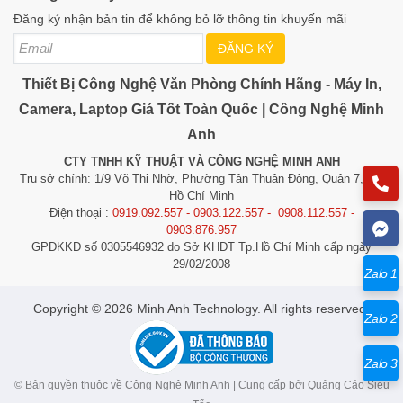
Đăng ký nhận bản tin để không bỏ lỡ thông tin khuyến mãi
ĐĂNG KÝ
Thiết Bị Công Nghệ Văn Phòng Chính Hãng - Máy In,
Camera, Laptop Giá Tốt Toàn Quốc | Công Nghệ Minh
Anh
CTY TNHH KỸ THUẬT VÀ CÔNG NGHỆ MINH ANH
Trụ sở chính: 1/9 Võ Thị Nhờ, Phường Tân Thuận Đông, Quận 7, TP.
Hồ Chí Minh
Điện thoại :
0919.092.557 - 0903.122.557 - 0908.112.557 -
0903.876.957
GPĐKKD số 0305546932 do Sở KHĐT Tp.Hồ Chí Minh cấp ngày
29/02/2008
Zalo 1
​​​​​​Copyright © 2026 Minh Anh Technology. All rights reserved.
Zalo 2
Zalo 3
© Bản quyền thuộc về Công Nghệ Minh Anh | Cung cấp bởi
Quảng Cáo Siêu