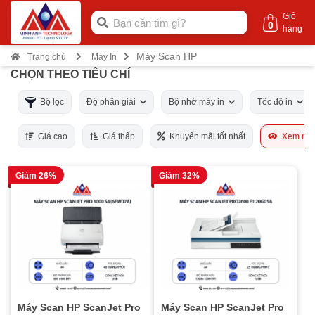
Giỏ
0
hàng
Máy Scan HP
Trang chủ
Máy In
CHỌN THEO TIÊU CHÍ
Bộ lọc
Độ phân giải
Bộ nhớ máy in
Tốc độ in
Giá cao
Giá thấp
Khuyến mãi tốt nhất
Xem nhi
Giảm 26%
Giảm 32%
Máy Scan HP ScanJet Pro
Máy Scan HP ScanJet Pro