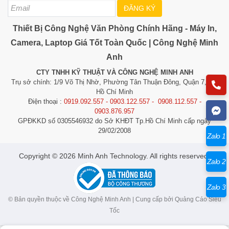
ĐĂNG KÝ
Thiết Bị Công Nghệ Văn Phòng Chính Hãng - Máy In,
Camera, Laptop Giá Tốt Toàn Quốc | Công Nghệ Minh
Anh
CTY TNHH KỸ THUẬT VÀ CÔNG NGHỆ MINH ANH
Trụ sở chính: 1/9 Võ Thị Nhờ, Phường Tân Thuận Đông, Quận 7, TP.
Hồ Chí Minh
Điện thoại :
0919.092.557 - 0903.122.557 - 0908.112.557 -
0903.876.957
GPĐKKD số 0305546932 do Sở KHĐT Tp.Hồ Chí Minh cấp ngày
29/02/2008
Zalo 1
​​​​​​Copyright © 2026 Minh Anh Technology. All rights reserved.
Zalo 2
Zalo 3
© Bản quyền thuộc về Công Nghệ Minh Anh | Cung cấp bởi
Quảng Cáo Siêu
Tốc