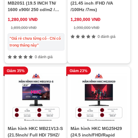
MB20S1 (19.5 INCH TN/
(21.45 inch /FHD /VA
1600 x900/ 250 cd/m2 /
/100Hz /7ms)
5ms/ 60Hz), bảo hành 24
1,280,000 VNĐ
1,280,000 VNĐ
tháng
1,899,000 VNĐ
1,990,000 VNĐ
0 đánh giá
"Giá rẻ chưa từng có - Chỉ có
trong tháng này"
0 đánh giá
Giảm 35%
Giảm 23%
Màn hình HKC MB21V13-S
Màn hình HKC MG25H29
(21.5Inch/ Full HD/ 75HZ/
(24.5 inch/FHD/Rapid