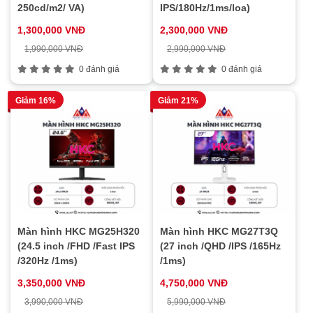
250cd/m2/ VA)
IPS/180Hz/1ms/loa)
1,300,000 VNĐ
2,300,000 VNĐ
1,990,000 VNĐ
2,990,000 VNĐ
0 đánh giá
0 đánh giá
Giảm 16%
Giảm 21%
Màn hình HKC MG25H320
Màn hình HKC MG27T3Q
(24.5 inch /FHD /Fast IPS
(27 inch /QHD /IPS /165Hz
/320Hz /1ms)
/1ms)
3,350,000 VNĐ
4,750,000 VNĐ
3,990,000 VNĐ
5,990,000 VNĐ