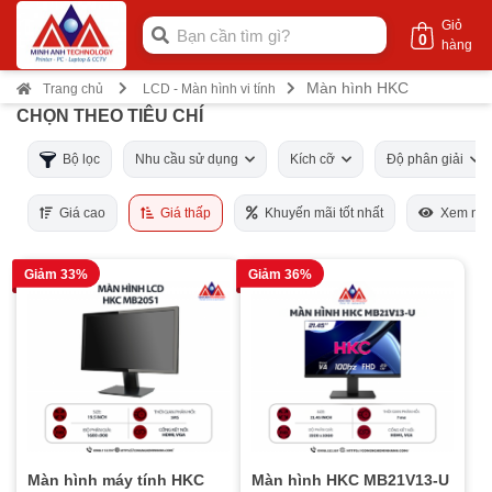
Giỏ
0
hàng
Màn hình HKC
Trang chủ
LCD - Màn hình vi tính
CHỌN THEO TIÊU CHÍ
Bộ lọc
Nhu cầu sử dụng
Kích cỡ
Độ phân giải
Giá cao
Giá thấp
Khuyến mãi tốt nhất
Xem nhi
Giảm 33%
Giảm 36%
Màn hình máy tính HKC
Màn hình HKC MB21V13-U