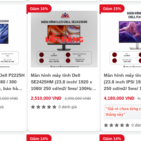
Giảm 16%
Giảm 15%
Dell P2225H
Màn hình máy tính Dell
Màn hình máy tín
80 / 300
SE2425HM (23.8 inch/ 1920 x
(23.8 inch IPS/ 1
), bảo hành
1080/ 250 cd/m2/ 5ms/ 100Hz),
250 cd/m2/ 5ms/ 
bảo hành 24 tháng
hành 24 tháng
2,510,000 VNĐ
4,180,000 VNĐ
0,000 VNĐ
2,990,000 VNĐ
4
iá
0 đánh giá
"Giá rẻ chưa từng c
tháng này"
0 đán
Giảm 14%
Giảm 14%