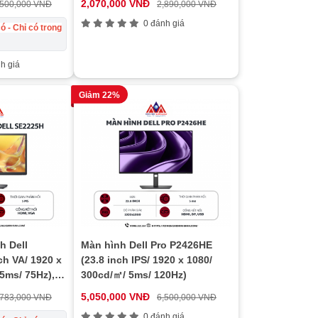
2,070,000 VNĐ
,500,000 VNĐ
2,890,000 VNĐ
0 đánh giá
ó - Chỉ có trong
h giá
Giảm 22%
h Dell
Màn hình Dell Pro P2426HE
ch VA/ 1920 x
(23.8 inch IPS/ 1920 x 1080/
 5ms/ 75Hz),
300cd/㎡/ 5ms/ 120Hz)
ng
5,050,000 VNĐ
,783,000 VNĐ
6,500,000 VNĐ
0 đánh giá