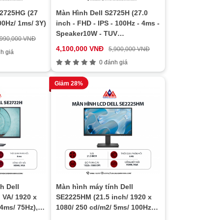
E2725HG (27
Màn Hình Dell S2725H (27.0
00Hz/ 1ms/ 3Y)
inch - FHD - IPS - 100Hz - 4ms -
Speaker10W - TUV
,990,000 VNĐ
EyeComfort4)
4,100,000 VNĐ
5,900,000 VNĐ
h giá
0 đánh giá
Giảm 28%
h Dell
Màn hình máy tính Dell
 VA/ 1920 x
SE2225HM (21.5 inch/ 1920 x
 4ms/ 75Hz),
1080/ 250 cd/m2/ 5ms/ 100Hz),
ng
WARRANTY 03 YEAR