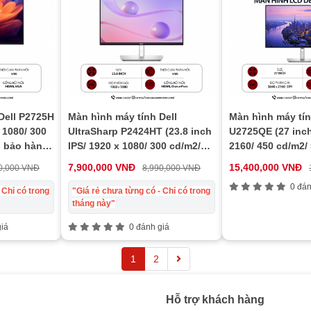
Dell P2725H
Màn hình máy tính Dell
Màn hình máy tín
 1080/ 300
UltraSharp P2424HT (23.8 inch
U2725QE (27 inch
, bảo hành
IPS/ 1920 x 1080/ 300 cd/m2/
2160/ 450 cd/m2/
5ms/ 60Hz), bảo hành 24 tháng
7,900,000 VNĐ
15,400,000 VNĐ
0,000 VNĐ
8,990,000 VNĐ
0 đán
 Chỉ có trong
"Giá rẻ chưa từng có - Chỉ có trong
tháng này"
iá
0 đánh giá
1
2
Hỗ trợ khách hàng