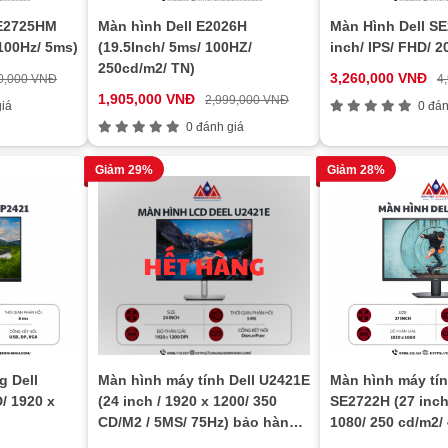
SE2725HM
Màn hình Dell E2026H
Màn Hình Dell S
 100Hz/ 5ms)
(19.5Inch/ 5ms/ 100HZ/
inch/ IPS/ FHD/ 2
250cd/m2/ TN)
3,260,000 VNĐ
0,000 VNĐ
4
1,905,000 VNĐ
2,999,000 VNĐ
iá
0 đán
0 đánh giá
Giảm 29%
Giảm 28%
g Dell
Màn hình máy tính Dell U2421E
Màn hình máy tín
/ 1920 x
(24 inch / 1920 x 1200/ 350
SE2722H (27 inch
CD/M2 / 5MS/ 75Hz) bảo hành
1080/ 250 cd/m2/
24 tháng
bảo hành 24 thá