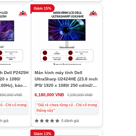
Giảm 15%
h Dell P2425H
Màn hình máy tính Dell
920 x 1080/
UltraSharp U2424HE (23.8 inch
100Hz), bảo
IPS/ 1920 x 1080/ 250 cd/m2/
8ms/ 120Hz), bảo hành 24
6,180,000 VNĐ
,890,000 VNĐ
7,290,000 VNĐ
tháng
ó - Chỉ có trong
"Giá rẻ chưa từng có - Chỉ có trong
tháng này"
h giá
0 đánh giá
Giảm 13%