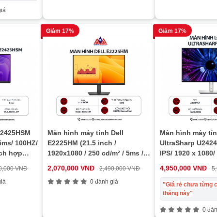
iá
Giảm 17%
Giảm 17%
 E2425HSM
Màn hình máy tính Dell
Màn hình máy tín
 5ms/ 100HZ/
E2225HM (21.5 inch /
UltraSharp U2424
ích hợp
1920x1080 / 250 cd/m² / 5ms /
IPS/ 1920 x 1080/
100Hz), WARRANTY 03 YEAR
8ms/ 120Hz), bảo
2,070,000 VNĐ
4,950,000 VNĐ
0,000 VNĐ
2,490,000 VNĐ
5
tháng
iá
0 đánh giá
"Giá rẻ chưa từng c
tháng này"
0 đán