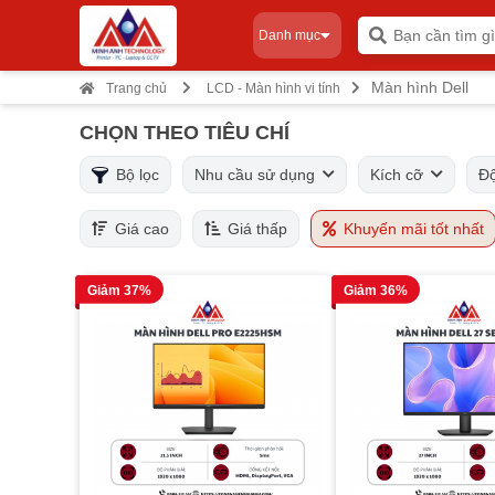
Danh mục
Màn hình Dell
Trang chủ
LCD - Màn hình vi tính
CHỌN THEO TIÊU CHÍ
Bộ lọc
Nhu cầu sử dụng
Kích cỡ
Độ
Giá cao
Giá thấp
Khuyến mãi tốt nhất
Giảm 37%
Giảm 36%