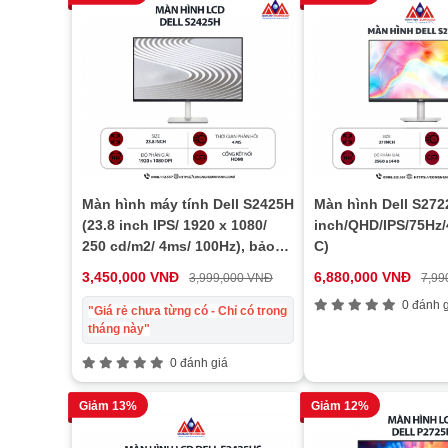
Màn hình máy tính Dell S2425H
Màn hình Dell S272
(23.8 inch IPS/ 1920 x 1080/
inch/QHD/IPS/75Hz
250 cd/m2/ 4ms/ 100Hz), bảo
C)
hành 24 tháng
3,450,000 VNĐ
6,880,000 VNĐ
3,999,000 VNĐ
7,99
0 đánh g
"Giá rẻ chưa từng có - Chỉ có trong
tháng này"
0 đánh giá
Giảm 13%
Giảm 12%