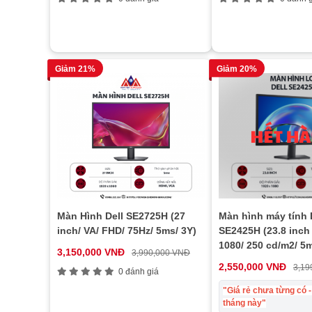
Giảm 21%
Giảm 20%
Màn Hình Dell SE2725H (27
Màn hình máy tính 
inch/ VA/ FHD/ 75Hz/ 5ms/ 3Y)
SE2425H (23.8 inch
1080/ 250 cd/m2/ 5m
3,150,000 VNĐ
3,990,000 VNĐ
bảo hành 24 tháng
2,550,000 VNĐ
3,19
0 đánh giá
"Giá rẻ chưa từng có -
tháng này"