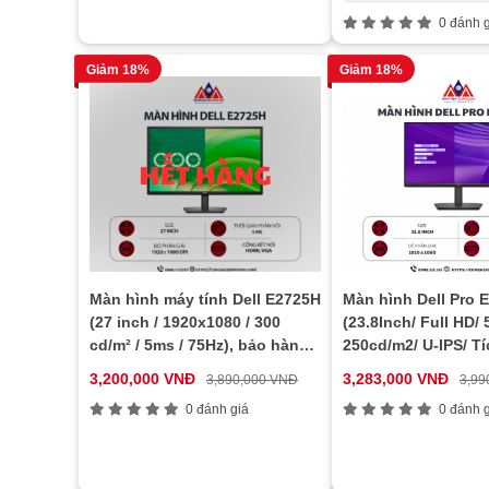
0 đánh g
Giảm 18%
Giảm 18%
Màn hình máy tính Dell E2725H
Màn hình Dell Pro
(27 inch / 1920x1080 / 300
(23.8Inch/ Full HD/
cd/m² / 5ms / 75Hz), bảo hành
250cd/m2/ U-IPS/ T
24 tháng
Loa)
3,200,000 VNĐ
3,283,000 VNĐ
3,890,000 VNĐ
3,99
0 đánh giá
0 đánh g