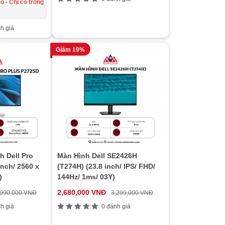
ó - Chỉ có trong
h giá
Giảm 19%
h Dell Pro
Màn Hình Dell SE2426H
inch/ 2560 x
(T274H) (23.8 inch/ IPS/ FHD/
)
144Hz/ 1ms/ 03Y)
2,680,000 VNĐ
,990,000 VNĐ
3,299,000 VNĐ
h giá
0 đánh giá