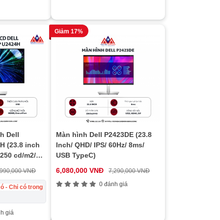
Giảm 17%
h Dell
Màn hình Dell P2423DE (23.8
H (23.8 inch
Inch/ QHD/ IPS/ 60Hz/ 8ms/
 250 cd/m2/
USB TypeC)
 hành 24
6,080,000 VNĐ
,990,000 VNĐ
7,290,000 VNĐ
0 đánh giá
ó - Chỉ có trong
h giá