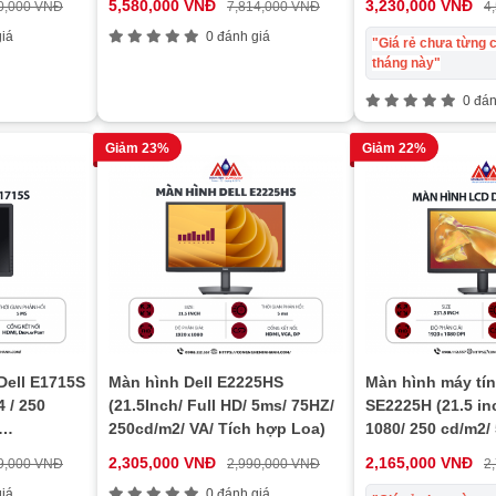
5,580,000 VNĐ
3,230,000 VNĐ
0,000 VNĐ
7,814,000 VNĐ
4
iá
0 đánh giá
"Giá rẻ chưa từng c
tháng này"
0 đán
Giảm 23%
Giảm 22%
Dell E1715S
Màn hình Dell E2225HS
Màn hình máy tín
4 / 250
(21.5Inch/ Full HD/ 5ms/ 75HZ/
SE2225H (21.5 in
250cd/m2/ VA/ Tích hợp Loa)
1080/ 250 cd/m2/
R
bảo hành 24 thá
2,305,000 VNĐ
2,165,000 VNĐ
9,000 VNĐ
2,990,000 VNĐ
2
iá
0 đánh giá