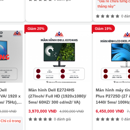
"Giá rẻ chưa từng c
tháng này"
0 đán
Giảm 20%
Giảm 19%
Dell
Màn hình Dell E2724HS
Màn hình máy tín
 VA/ 1920 x
(27Inch/ Full HD (1920x1080)/
Plus P2725D (27 
s/ 75Hz),
5ms/ 60HZ/ 300 cd/m2/ VA)
1440/ 5ms/ 100Hz
3,970,000 VNĐ
6,450,000 VNĐ
9,000 VNĐ
4,990,000 VNĐ
7
0 đánh giá
0 đán
 Chỉ có trong