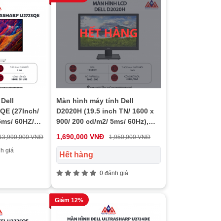
Dell
Màn hình máy tính Dell
QE (27Inch/
D2020H (19.5 inch TN/ 1600 x
5ms/ 60HZ/
900/ 200 cd/m2/ 5ms/ 60Hz),
bảo hành 24 tháng
1,690,000 VNĐ
13,990,000 VNĐ
1,950,000 VNĐ
h giá
Hết hàng
0 đánh giá
Giảm 12%