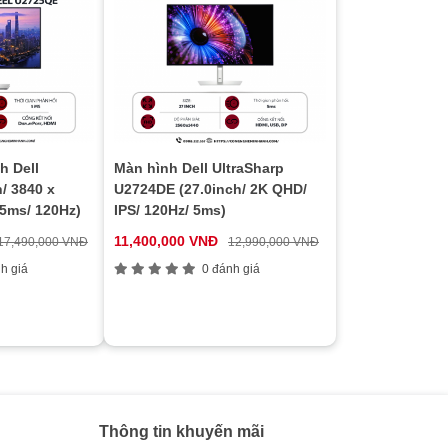
h Dell
Màn hình Dell UltraSharp
/ 3840 x
U2724DE (27.0inch/ 2K QHD/
 5ms/ 120Hz)
IPS/ 120Hz/ 5ms)
11,400,000 VNĐ
17,490,000 VNĐ
12,990,000 VNĐ
h giá
0 đánh giá
Thông tin khuyến mãi