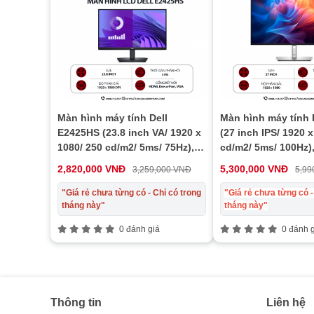
Màn hình máy tính Dell
Màn hình máy tính 
E2425HS (23.8 inch VA/ 1920 x
(27 inch IPS/ 1920 x
1080/ 250 cd/m2/ 5ms/ 75Hz),
cd/m2/ 5ms/ 100Hz)
bảo hành 24 tháng
24 tháng
2,820,000 VNĐ
5,300,000 VNĐ
3,259,000 VNĐ
5,99
"Giá rẻ chưa từng có - Chỉ có trong
"Giá rẻ chưa từng có -
tháng này"
tháng này"
0 đánh giá
0 đánh g
Thông tin
Liên hệ