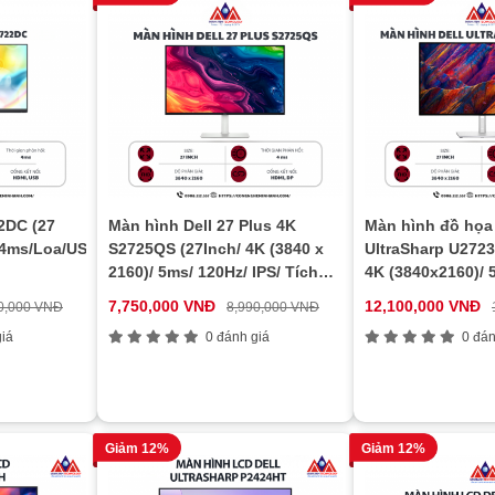
2DC (27
Màn hình Dell 27 Plus 4K
Màn hình đồ họa 
/4ms/Loa/USB-
S2725QS (27Inch/ 4K (3840 x
UltraSharp U2723
2160)/ 5ms/ 120Hz/ IPS/ Tích
4K (3840x2160)/ 
hợp Loa)
400cd/m2/ IPS)
7,750,000 VNĐ
12,100,000 VNĐ
0,000 VNĐ
8,990,000 VNĐ
iá
0 đánh giá
0 đán
Giảm 12%
Giảm 12%