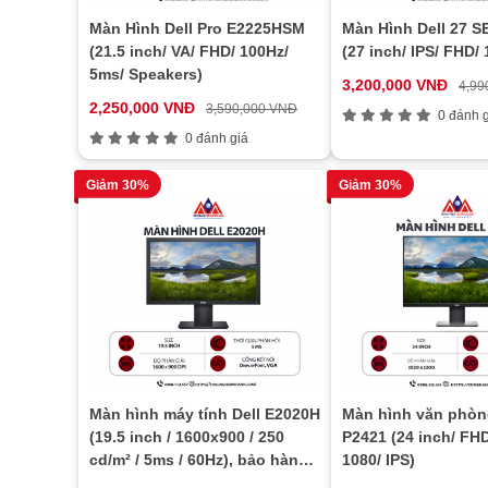
Màn Hình Dell Pro E2225HSM
Màn Hình Dell 27 
(21.5 inch/ VA/ FHD/ 100Hz/
(27 inch/ IPS/ FHD/
5ms/ Speakers)
3,200,000 VNĐ
4,99
2,250,000 VNĐ
3,590,000 VNĐ
0 đánh g
0 đánh giá
Giảm 30%
Giảm 30%
Màn hình máy tính Dell E2020H
Màn hình văn phòn
(19.5 inch / 1600x900 / 250
P2421 (24 inch/ FHD
cd/m² / 5ms / 60Hz), bảo hành
1080/ IPS)
24 tháng