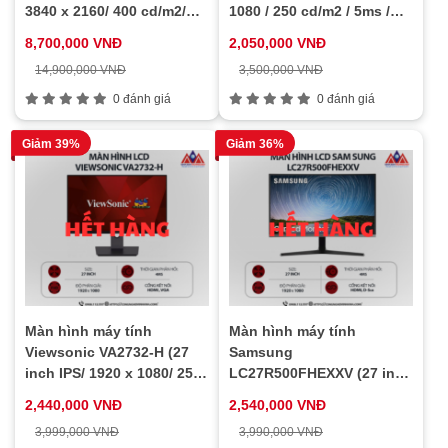
3840 x 2160/ 400 cd/m2/
1080 / 250 cd/m2 / 5ms /
1ms/ 144Hz), bảo hành 24
144Hz), bảo hành 24 tháng
8,700,000 VNĐ
2,050,000 VNĐ
tháng
14,900,000 VNĐ
3,500,000 VNĐ
0 đánh giá
0 đánh giá
Giảm 39%
Giảm 36%
Màn hình máy tính
Màn hình máy tính
Viewsonic VA2732-H (27
Samsung
inch IPS/ 1920 x 1080/ 250
LC27R500FHEXXV (27 inch
cd/m2/ 4ms/ 100Hz), bảo
IPS/ 1920 x 1080/
2,440,000 VNĐ
2,540,000 VNĐ
hành 24 tháng
250cd/m2/ 4ms/ 60Hz), bảo
3,999,000 VNĐ
3,990,000 VNĐ
hành 24 tháng