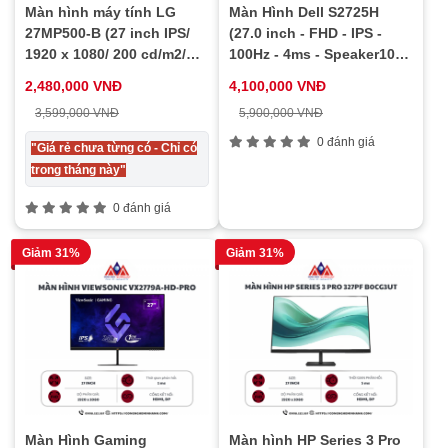
Màn hình máy tính LG
Màn Hình Dell S2725H
27MP500-B (27 inch IPS/
(27.0 inch - FHD - IPS -
1920 x 1080/ 200 cd/m2/
100Hz - 4ms - Speaker10W
5ms/ 75Hz), bảo hành 24
- TUV EyeComfort4)
2,480,000 VNĐ
4,100,000 VNĐ
tháng
3,599,000 VNĐ
5,900,000 VNĐ
0 đánh giá
"Giá rẻ chưa từng có - Chỉ có
trong tháng này"
0 đánh giá
Giảm 31%
Giảm 31%
Màn Hình Gaming
Màn hình HP Series 3 Pro