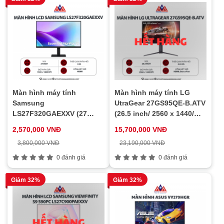
Màn hình máy tính
Màn hình máy tính LG
Samsung
UtraGear 27GS95QE-B.ATV
LS27F320GAEXXV (27
(26.5 inch/ 2560 x 1440/
inch/ 1920 x 1080/ 250
275 Nit/ 0.03MS/ 240Hz),
2,570,000 VNĐ
15,700,000 VNĐ
cd/m2/ 5ms/ 120Hz), bảo
bảo hành 24 tháng
3,800,000 VNĐ
23,190,000 VNĐ
hành 24 tháng
0 đánh giá
0 đánh giá
Giảm 32%
Giảm 32%