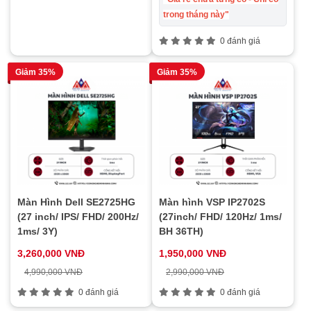
trong tháng này"
0 đánh giá
Giảm 35%
Giảm 35%
Màn Hình Dell SE2725HG
Màn hình VSP IP2702S
(27 inch/ IPS/ FHD/ 200Hz/
(27inch/ FHD/ 120Hz/ 1ms/
1ms/ 3Y)
BH 36TH)
3,260,000 VNĐ
1,950,000 VNĐ
4,990,000 VNĐ
2,990,000 VNĐ
0 đánh giá
0 đánh giá