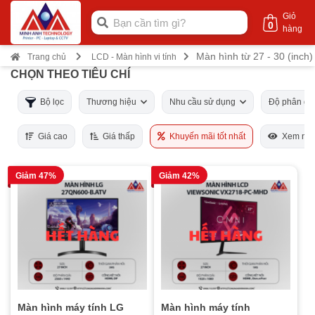
Giỏ
0
hàng
Màn hình từ 27 - 30 (inch)
Trang chủ
LCD - Màn hình vi tính
CHỌN THEO TIÊU CHÍ
Bộ lọc
Thương hiệu
Nhu cầu sử dụng
Độ phân gi
Giá cao
Giá thấp
Khuyến mãi tốt nhất
Xem nhi
Giảm 47%
Giảm 42%
Màn hình máy tính LG
Màn hình máy tính