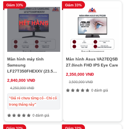
Giảm 33%
Giảm 33%
Màn hình máy tính
Màn hình Asus VA27EQSB
Samsung
27.0inch FHD IPS Eye Care
LF27T350FHEXXV (23.5
2,350,000 VNĐ
inch IPS/ 1920 x 1080/
2,840,000 VNĐ
3,500,000 VNĐ
250cd/m2/ 5ms/ 75Hz), bảo
4,250,000 VNĐ
hành 24 tháng
0 đánh giá
"Giá rẻ chưa từng có - Chỉ có
trong tháng này"
0 đánh giá
Giảm 32%
Giảm 32%