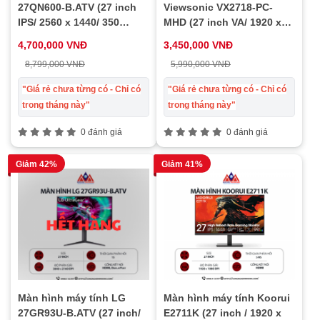
27QN600-B.ATV (27 inch
Viewsonic VX2718-PC-
IPS/ 2560 x 1440/ 350
MHD (27 inch VA/ 1920 x
cd/m2/ 5ms/ 75Hz), bảo
1080/ 250 cd/m2/ 1ms/
4,700,000 VNĐ
3,450,000 VNĐ
hành 24 tháng
165Hz/ Curved), bảo hành
8,799,000 VNĐ
5,990,000 VNĐ
24 tháng
"Giá rẻ chưa từng có - Chỉ có
"Giá rẻ chưa từng có - Chỉ có
trong tháng này"
trong tháng này"
0 đánh giá
0 đánh giá
Giảm 42%
Giảm 41%
Màn hình máy tính LG
Màn hình máy tính Koorui
27GR93U-B.ATV (27 inch/
E2711K (27 inch / 1920 x