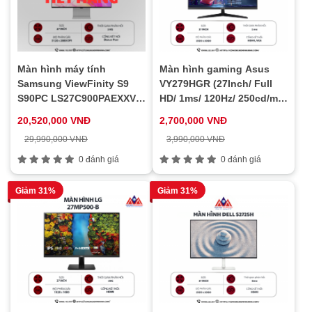
Màn hình máy tính
Màn hình gaming Asus
Samsung ViewFinity S9
VY279HGR (27Inch/ Full
S90PC LS27C900PAEXXV
HD/ 1ms/ 120Hz/ 250cd/m2/
(27 inch/ 5120 x 2880/ 600
IPS)
20,520,000 VNĐ
2,700,000 VNĐ
cd/m2/ 5ms/ 60Hz)
29,990,000 VNĐ
3,990,000 VNĐ
0 đánh giá
0 đánh giá
Giảm 31%
Giảm 31%