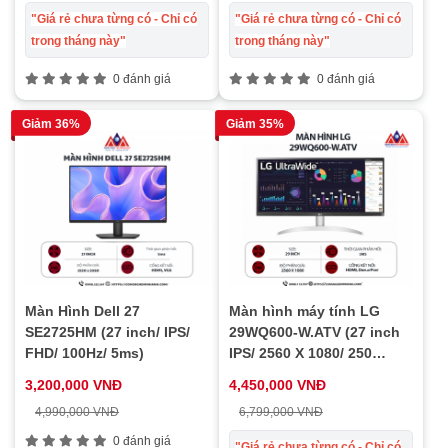
"Giá rẻ chưa từng có - Chỉ có
"Giá rẻ chưa từng có - Chỉ có
trong tháng này"
trong tháng này"
0 đánh giá
0 đánh giá
Giảm 36%
Giảm 35%
Màn Hình Dell 27
Màn hình máy tính LG
SE2725HM (27 inch/ IPS/
29WQ600-W.ATV (27 inch
FHD/ 100Hz/ 5ms)
IPS/ 2560 X 1080/ 250
cd/m2/ 5ms/ 100Hz), bảo
3,200,000 VNĐ
4,450,000 VNĐ
hành 24 tháng
4,990,000 VNĐ
6,799,000 VNĐ
0 đánh giá
"Giá rẻ chưa từng có - Chỉ có