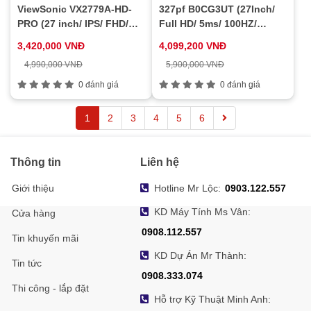
ViewSonic VX2779A-HD-
327pf B0CG3UT (27Inch/
PRO (27 inch/ IPS/ FHD/
Full HD/ 5ms/ 100HZ/
240Hz/ 1ms)
250cd/m2/ IPS)
3,420,000 VNĐ
4,099,200 VNĐ
4,990,000 VNĐ
5,900,000 VNĐ
0 đánh giá
0 đánh giá
1
2
3
4
5
6
Thông tin
Liên hệ
Giới thiệu
Hotline Mr Lộc:
0903.122.557
KD Máy Tính Ms Vân:
Cửa hàng
0908.112.557
Tin khuyến mãi
KD Dự Án Mr Thành:
Tin tức
0908.333.074
Thi công - lắp đặt
Hỗ trợ Kỹ Thuật Minh Anh: