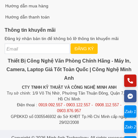
Hướng dẫn mua hàng
Hướng dẫn thanh toán
Thông tin khuyến mãi
Đăng ký nhận bản tin để không bỏ lỡ thông tin khuyến mãi
ĐĂNG KÝ
Thiết Bị Công Nghệ Văn Phòng Chính Hãng - Máy In,
Camera, Laptop Giá Tốt Toàn Quốc | Công Nghệ Minh
Anh
CTY TNHH KỸ THUẬT VÀ CÔNG NGHỆ MINH ANH
Trụ sở chính: 1/9 Võ Thị Nhờ, Phường Tân Thuận Đông, Quận 7, TP.
Hồ Chí Minh
Điện thoại :
0919.092.557 - 0903.122.557 - 0908.112.557 -
0903.876.957
Zalo 1
GPĐKKD số 0305546932 do Sở KHĐT Tp.Hồ Chí Minh cấp ngày
29/02/2008
Zalo 2
​​​​​​Copyright © 2026 Minh Anh Technology. All rights reserved.