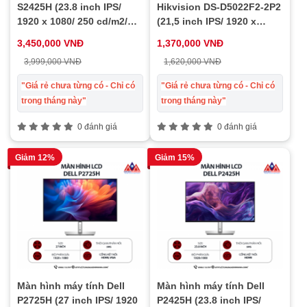
S2425H (23.8 inch IPS/
Hikvision DS-D5022F2-2P2
1920 x 1080/ 250 cd/m2/
(21,5 inch IPS/ 1920 x
4ms/ 100Hz), bảo hành 24
1080/ 300 cd/m2 / 6.5ms/
3,450,000 VNĐ
1,370,000 VNĐ
tháng
100Hz), bảo hành 24 tháng
3,999,000 VNĐ
1,620,000 VNĐ
"Giá rẻ chưa từng có - Chỉ có
"Giá rẻ chưa từng có - Chỉ có
trong tháng này"
trong tháng này"
0 đánh giá
0 đánh giá
Giảm 12%
Giảm 15%
Màn hình máy tính Dell
Màn hình máy tính Dell
P2725H (27 inch IPS/ 1920
P2425H (23.8 inch IPS/