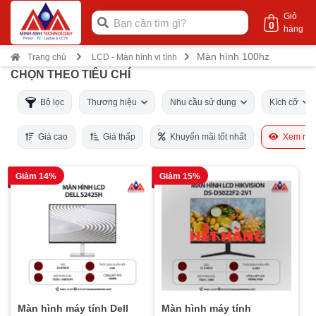
Giỏ
0
hàng
Màn hình 100hz
Trang chủ
LCD - Màn hình vi tính
CHỌN THEO TIÊU CHÍ
Bộ lọc
Thương hiệu
Nhu cầu sử dụng
Kích cỡ
Giá cao
Giá thấp
Khuyến mãi tốt nhất
Xem nhi
Giảm 14%
Giảm 15%
Màn hình máy tính Dell
Màn hình máy tính