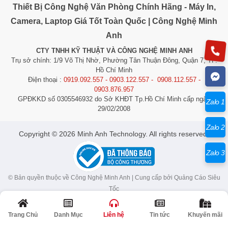
Thiết Bị Công Nghệ Văn Phòng Chính Hãng - Máy In,
Camera, Laptop Giá Tốt Toàn Quốc | Công Nghệ Minh
Anh
CTY TNHH KỸ THUẬT VÀ CÔNG NGHỆ MINH ANH
Trụ sở chính: 1/9 Võ Thị Nhờ, Phường Tân Thuận Đông, Quận 7, TP.
Hồ Chí Minh
Điện thoại :
0919.092.557 - 0903.122.557 - 0908.112.557 -
0903.876.957
GPĐKKD số 0305546932 do Sở KHĐT Tp.Hồ Chí Minh cấp ngày
Zalo 1
29/02/2008
Zalo 2
​​​​​​Copyright © 2026 Minh Anh Technology. All rights reserved.
Zalo 3
© Bản quyền thuộc về Công Nghệ Minh Anh | Cung cấp bởi
Quảng Cáo Siêu
Tốc
Trang Chủ
Danh Mục
Liên hệ
Tin tức
Khuyến mãi