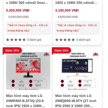
x 1080/ 300 cd/m2/ 5ms/
1920 x 1080/ 250 cd/m2/
100Hz), bảo hành 24 tháng
5ms/ 100Hz), bảo hành 24
5,300,000 VNĐ
4,180,000 VNĐ
tháng
5,990,000 VNĐ
4,890,000 VNĐ
"Giá rẻ chưa từng có - Chỉ có
"Giá rẻ chưa từng có - Chỉ có
trong tháng này"
trong tháng này"
0 đánh giá
0 đánh giá
Giảm 35%
Giảm 35%
Màn hình máy tính LG
Màn hình máy tính LG
24MR400-B.ATVQ (23.8
29WQ600-W.ATV (27 inch
inch IPS/ 1920 x 1080/
IPS/ 2560 X 1080/ 250