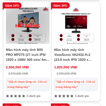
Giảm 16%
Giảm 39%
Màn hình máy tính MSI
Màn hình máy tính
PRO MP275 (27 inch IPS/
ViewSonic VA2432-H-2
1920 x 1080/ 300 nits/ 4ms/
(23.8 inch IPS/ 1920 x
100Hz), bảo hành 24 tháng
1080/ 250 cd/m²/ 1ms/
2,500,000 VNĐ
1,820,000 VNĐ
100Hz), bảo hành 24 tháng
2,970,000 VNĐ
2,990,000 VNĐ
"Giá rẻ chưa từng có - Chỉ có
"Giá rẻ chưa từng có - Chỉ có
trong tháng này"
trong tháng này"
0 đánh giá
0 đánh giá