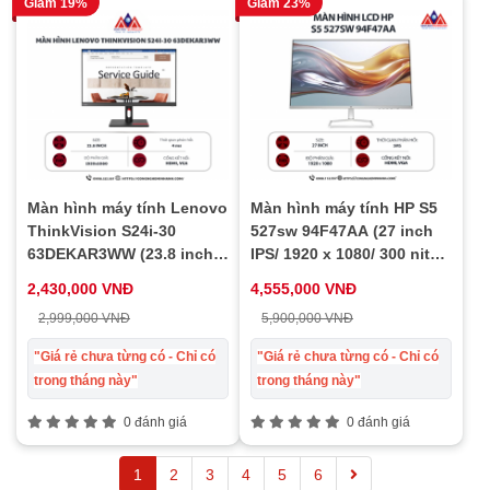
Giảm 19%
Giảm 23%
Màn hình máy tính Lenovo
Màn hình máy tính HP S5
ThinkVision S24i-30
527sw 94F47AA (27 inch
63DEKAR3WW (23.8 inch
IPS/ 1920 x 1080/ 300 nits/
VA/ 1920 x 1080/ 250 nits/
5ms/ 100Hz), bảo hành 24
2,430,000 VNĐ
4,555,000 VNĐ
4ms/ 100Hz), bảo hành 24
tháng
2,999,000 VNĐ
5,900,000 VNĐ
tháng
"Giá rẻ chưa từng có - Chỉ có
"Giá rẻ chưa từng có - Chỉ có
trong tháng này"
trong tháng này"
0 đánh giá
0 đánh giá
1
2
3
4
5
6