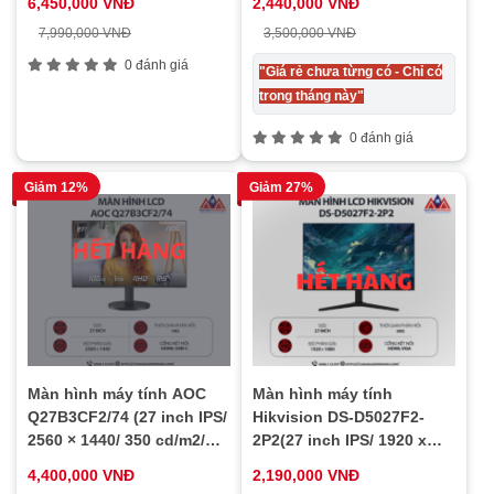
6,450,000 VNĐ
2,440,000 VNĐ
bảo hành 24 tháng
7,990,000 VNĐ
3,500,000 VNĐ
0 đánh giá
"Giá rẻ chưa từng có - Chỉ có
trong tháng này"
0 đánh giá
Giảm 12%
Giảm 27%
Màn hình máy tính AOC
Màn hình máy tính
Q27B3CF2/74 (27 inch IPS/
Hikvision DS-D5027F2-
2560 × 1440/ 350 cd/m2/
2P2(27 inch IPS/ 1920 x
1ms/ 100Hz), bảo hành 24
1080/ 300 cd/m2/ 5ms/
4,400,000 VNĐ
2,190,000 VNĐ
tháng
60Hz), bảo hành 24 tháng