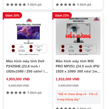
0 đánh giá
0 đánh giá
Giảm 10%
Giảm 23%
Màn hình máy tính Dell
Màn hình máy tính MSI
P2425HE (23.8 inch /
PRO MP251 (24.5 inch IPS/
1920x1080 / 250 cd/m² /
1920 x 1080/ 300 nits/ 1ms/
5ms / 100Hz), bảo hành 24
100Hz), bảo hành 24 tháng
4,950,000 VNĐ
1,910,000 VNĐ
tháng
5,490,000 VNĐ
2,490,000 VNĐ
0 đánh giá
"Giá rẻ chưa từng có - Chỉ có
trong tháng này"
0 đánh giá