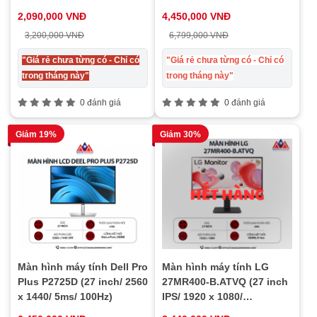
220cd/m2/ 5ms/ 100Hz) ,
cd/m2/ 5ms/ 100Hz), bảo
2,090,000 VNĐ
4,450,000 VNĐ
bảo hành 24 tháng
hành 24 tháng
3,200,000 VNĐ
6,799,000 VNĐ
"Giá rẻ chưa từng có - Chỉ có
"Giá rẻ chưa từng có - Chỉ có
trong tháng này"
trong tháng này"
0 đánh giá
0 đánh giá
Giảm 19%
Giảm 30%
Màn hình máy tính Dell Pro
Màn hình máy tính LG
Plus P2725D (27 inch/ 2560
27MR400-B.ATVQ (27 inch
x 1440/ 5ms/ 100Hz)
IPS/ 1920 x 1080/
220cd/m2/ 5ms/ 100Hz),