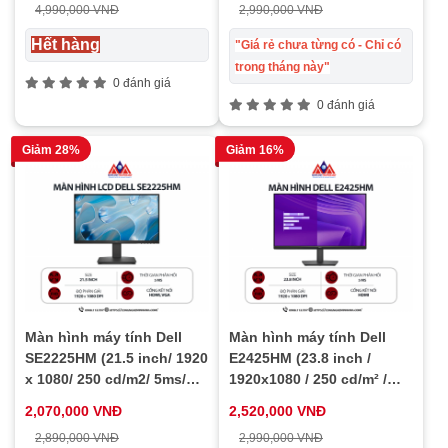
4,990,000 VNĐ
2,990,000 VNĐ
Hết hàng
"Giá rẻ chưa từng có - Chỉ có
trong tháng này"
0 đánh giá
0 đánh giá
Giảm 28%
Giảm 16%
Màn hình máy tính Dell
Màn hình máy tính Dell
SE2225HM (21.5 inch/ 1920
E2425HM (23.8 inch /
x 1080/ 250 cd/m2/ 5ms/
1920x1080 / 250 cd/m² /
100Hz), WARRANTY 03
5ms / 100Hz), 03Y
2,070,000 VNĐ
2,520,000 VNĐ
YEAR
2,890,000 VNĐ
2,990,000 VNĐ