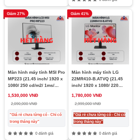
Giảm 27%
Giảm 41%
Màn hình máy tính MSI Pro
Màn hình máy tính LG
MP223 (21.45 inch/ 1920 x
22MR410-B.ATVQ (21.45
1080/ 250 cd/m2/ 1ms/
inch/ 1920 x 1080/ 220
100Hz), bảo hành 24 tháng
cd/m2/ 5ms/ 100Hz), bảo
1,530,000 VNĐ
1,780,000 VNĐ
hành 24 tháng
2,090,000 VNĐ
2,999,000 VNĐ
"Giá rẻ chưa từng có - Chỉ có
"Giá rẻ chưa từng có - Chỉ có
trong tháng này"
trong tháng này"
0 đánh giá
0 đánh giá