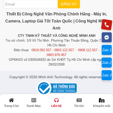
ĐĂNG KÝ
Thiết Bị Công Nghệ Văn Phòng Chính Hãng - Máy In,
Camera, Laptop Giá Tốt Toàn Quốc | Công Nghệ Minh
Anh
CTY TNHH KỸ THUẬT VÀ CÔNG NGHỆ MINH ANH
Trụ sở chính: 1/9 Võ Thị Nhờ, Phường Tân Thuận Đông, Quận 7, TP.
Hồ Chí Minh
Zalo 1
Điện thoại :
0919.092.557 - 0903.122.557 - 0908.112.557 -
0903.876.957
GPĐKKD số 0305546932 do Sở KHĐT Tp.Hồ Chí Minh cấp ngày
Zalo 2
29/02/2008
Zalo 3
​​​​​​Copyright © 2026 Minh Anh Technology. All rights reserved.
© Bản quyền thuộc về Công Nghệ Minh Anh | Cung cấp bởi
Quảng Cáo Siêu
Tốc
Trang Chủ
Danh Mục
Liên hệ
Tin tức
Khuyến mãi