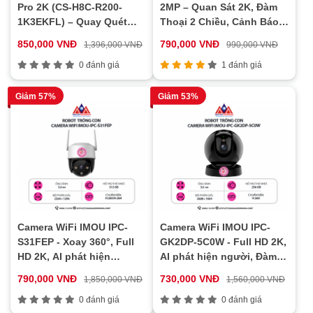
Pro 2K (CS-H8C-R200-
2MP – Quan Sát 2K, Đàm
1K3EKFL) – Quay Quét
Thoại 2 Chiều, Cảnh Báo
360°, Có Màu Ban Đêm,
Chuyển Động Thông Minh
850,000 VNĐ
790,000 VNĐ
1,396,000 VNĐ
990,000 VNĐ
Đàm Thoại 2 Chiều, Cảnh
Báo Thông Minh, Chống
0 đánh giá
1 đánh giá
Nước Chuẩn IP65
Giảm 57%
Giảm 53%
Camera WiFi IMOU IPC-
Camera WiFi IMOU IPC-
S31FEP - Xoay 360°, Full
GK2DP-5C0W - Full HD 2K,
HD 2K, AI phát hiện
AI phát hiện người, Đàm
chuyển động
thoại 2 chiều
790,000 VNĐ
730,000 VNĐ
1,850,000 VNĐ
1,560,000 VNĐ
0 đánh giá
0 đánh giá