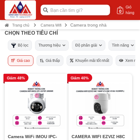
Giỏ
0
hàng
Camera trong nhà
Trang chủ
Camera Wifi
CHỌN THEO TIÊU CHÍ
Bộ lọc
Thương hiệu
Độ phân giải
Tính năng
Giá cao
Giá thấp
Khuyến mãi tốt nhất
Xem nhi
Giảm 48%
Giảm 40%
Camera WiFi IMOU IPC-
CAMERA WIFI EZVIZ H8C