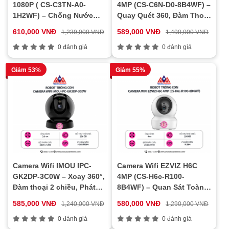
1080P ( CS-C3TN-A0-
4MP (CS-C6N-D0-8B4WF) –
1H2WF) – Chống Nước
Quay Quét 360, Đàm Thoại
IP67, Hồng Ngoại 30m, Kết
2 Chiều, Hồng Ngoại
610,000 VNĐ
589,000 VNĐ
1,239,000 VNĐ
1,490,000 VNĐ
Nối Không Dây Ổn Định
Thông Minh
0 đánh giá
0 đánh giá
Giảm 53%
Giảm 55%
Camera Wifi IMOU IPC-
Camera Wifi EZVIZ H6C
GK2DP-3C0W – Xoay 360°,
4MP (CS-H6c-R100-
Đàm thoại 2 chiều, Phát
8B4WF) – Quan Sát Toàn
hiện người, Theo dõi
Cảnh 360°, Ghi Hình Siêu
585,000 VNĐ
580,000 VNĐ
1,240,000 VNĐ
1,290,000 VNĐ
chuyển động, Lưu trữ linh
Nét, Kết Nối Thông Minh
hoạt
0 đánh giá
0 đánh giá