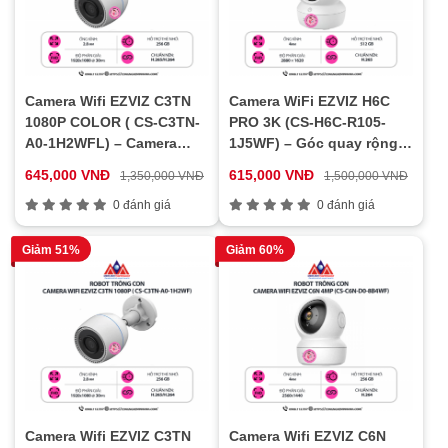
Camera Wifi EZVIZ C3TN
Camera WiFi EZVIZ H6C
1080P COLOR ( CS-C3TN-
PRO 3K (CS-H6C-R105-
A0-1H2WFL) – Camera
1J5WF) – Góc quay rộng
Ngoài Trời Có Màu Ban
360°, Đàm thoại 2 chiều,
645,000 VNĐ
615,000 VNĐ
1,350,000 VNĐ
1,500,000 VNĐ
Đêm, Chống Nước IP67
Phát hiện chuyển động AI,
0 đánh giá
Độ phân giải 3K siêu nét
0 đánh giá
Giảm 51%
Giảm 60%
Camera Wifi EZVIZ C3TN
Camera Wifi EZVIZ C6N