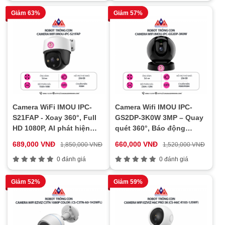
Giảm 63%
Giảm 57%
Camera WiFi IMOU IPC-
Camera Wifi IMOU IPC-
S21FAP - Xoay 360°, Full
GS2DP-3K0W 3MP – Quay
HD 1080P, AI phát hiện
quét 360°, Báo động
chuyển động
thông minh, Đàm thoại 2
689,000 VNĐ
660,000 VNĐ
1,850,000 VNĐ
1,520,000 VNĐ
chiều
0 đánh giá
0 đánh giá
Giảm 52%
Giảm 59%