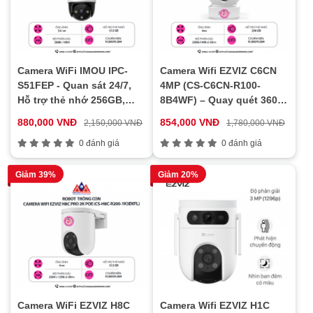
Camera WiFi IMOU IPC-
Camera Wifi EZVIZ C6CN
S51FEP - Quan sát 24/7,
4MP (CS-C6CN-R100-
Hỗ trợ thẻ nhớ 256GB,
8B4WF) – Quay quét 360°,
Cảnh báo thông minh
Đàm thoại 2 chiều, AI phát
880,000 VNĐ
854,000 VNĐ
2,150,000 VNĐ
1,780,000 VNĐ
hiện người, Hồng ngoại
0 đánh giá
ban đêm
0 đánh giá
Giảm 39%
Giảm 20%
Camera WiFi EZVIZ H8C
Camera Wifi EZVIZ H1C