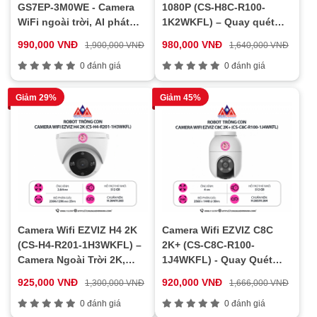
GS7EP-3M0WE - Camera
1080P (CS-H8C-R100-
WiFi ngoài trời, AI phát
1K2WKFL) – Quay quét
hiện chuyển động, Kết nối
360 độ, Có màu ban đêm,
990,000 VNĐ
980,000 VNĐ
1,900,000 VNĐ
1,640,000 VNĐ
nhanh WiFi
Báo động thông minh
0 đánh giá
0 đánh giá
Giảm 29%
Giảm 45%
Camera Wifi EZVIZ H4 2K
Camera Wifi EZVIZ C8C
(CS-H4-R201-1H3WKFL) –
2K+ (CS-C8C-R100-
Camera Ngoài Trời 2K,
1J4WKFL) - Quay Quét
Cảnh Báo Chủ Động, Đàm
360°, Chuẩn Hình Ảnh
925,000 VNĐ
920,000 VNĐ
1,300,000 VNĐ
1,666,000 VNĐ
Thoại Hai Chiều
2K+, Chống Nước IP65, Có
0 đánh giá
Màu Ban Đêm
0 đánh giá